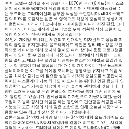
며 이 모델은 실망을 주지 않습니다. 1,670만 색상(8비트)의 디스플
레이 색심도를 탑재하여 게임과 멀티미디어 컨텐츠에 생동감을 주
는 부드러운 그라데이션과 풍부한 색상을 구현합니다. sRGB 스펙트
럼의 99%를 포괄하는 넓은 색 영역으로 색상이 충실하고 생생하게
재현됩니다. 따라서 이 모니터는 게이머뿐만 아니라 사진 편집, 그래
픽 디자인, 비디오 제작과 같은 작업을 위해 정확한 색상 표현이 필
요한 창의적인 전문가에게도 이상적입니다.
34인치 게이밍 모니터는 세련되고 현대적인 디자인으로 성능과 미
학의 균형을 유지합니다. 울트라와이드 화면은 멀티 태스킹을 보완
하므로 게이머는 여러 모니터 없이도 여러 창이나 응용 프로그램을
동시에 열어 둘 수 있습니다. 다중 모니터 설정에서 사용할 때 산만
함을 줄이고 매끄러운 모양을 제공하는 최소한의 베젤로 몰입감 있
는 시청 경험이 더욱 향상됩니다. 캐주얼 게이머이든 전문 e스포츠
플레이어이든 이 고급 게이밍 모니터는 경쟁력을 유지하고 게임 세
션을 최대한 즐기는 데 필요한 성능과 시각적 충실도를 제공합니다.
뛰어난 디스플레이 기능 외에도 이 모니터는 뛰어난 연결 옵션과 인
체공학적 조정 기능을 제공하여 게임 설정에 완벽하게 맞습니다. 다
양한 그래픽 카드 및 게임 콘솔과의 호환성을 통해 기존 장비에 쉽
게 통합할 수 있습니다. 인체공학적 디자인으로 기울기, 회전, 높이
조절이 가능해 장시간 게임을 하는 동안에도 편안함을 제공합니다.
기능성과 고급 사양의 사려 깊은 조합으로 인해 오늘날 시장에서 사
용할 수 있는 최고의 선택 중 하나가 되었습니다.
결론적으로 34인치 게이밍 모니터는 34인치 대형 울트라와이드 스
크린과 21:9 화면비, 1000:1 명암비를 결합해 비교할 수 없는 시각적
경험을 선사하는 프리미엄 하이엔드 게이밍 모니터다. 99% sRGB