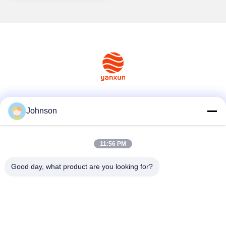
소셜 미디어
Johnson
11:56 PM
빠른 연락
Good day, what product are you looking for?
Tel
+86-400-0939019
이메일
Johnson@yanxundisplay.com