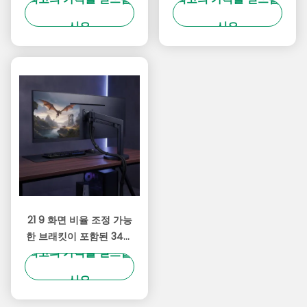
Vesa Mount 호환성 게
게임 및 전문용으로 최적
시오
시오
임 설정에 이상적입니다
화
21 9 화면 비율 조정 가능
한 브래킷이 포함된 34인
최고의 가격을 얻으십
치 게이밍 모니터 향상된
시각적 성능을 제공하는
시오
HDMI 연결