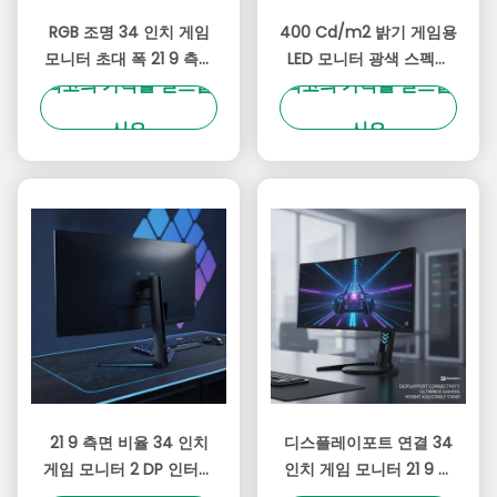
RGB 조명 34 인치 게임
400 Cd/m2 밝기 게임용
모니터 초대 폭 21 9 측면
LED 모니터 광색 스펙트
최고의 가격을 얻으십
최고의 가격을 얻으십
비율 조정 가능한 브래킷
럼 99% SRGB 게임용 생
곡선 화면
동감 넘치는 색상을 제공
시오
시오
합니다
21 9 측면 비율 34 인치
디스플레이포트 연결 34
게임 모니터 2 DP 인터페
인치 게임 모니터 21 9 측
최고의 가격을 얻으십
최고의 가격을 얻으십
이스와 100 X 100 mm
면 비율 높이 조절 스탠드