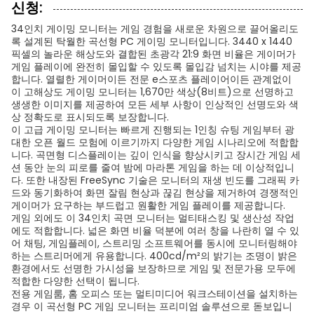
신청:
34인치 게이밍 모니터는 게임 경험을 새로운 차원으로 끌어올리도
록 설계된 탁월한 곡선형 PC 게이밍 모니터입니다. 3440 x 1440
픽셀의 놀라운 해상도와 결합된 초광각 21:9 화면 비율은 게이머가
게임 플레이에 완전히 몰입할 수 있도록 몰입감 넘치는 시야를 제공
합니다. 열렬한 게이머이든 전문 e스포츠 플레이어이든 관계없이
이 고해상도 게이밍 모니터는 1,670만 색상(8비트)으로 선명하고
생생한 이미지를 제공하여 모든 세부 사항이 인상적인 선명도와 색
상 정확도로 표시되도록 보장합니다.
이 고급 게이밍 모니터는 빠르게 진행되는 1인칭 슈팅 게임부터 광
대한 오픈 월드 모험에 이르기까지 다양한 게임 시나리오에 적합합
니다. 곡면형 디스플레이는 깊이 인식을 향상시키고 장시간 게임 세
션 동안 눈의 피로를 줄여 밤에 마라톤 게임을 하는 데 이상적입니
다. 또한 내장된 FreeSync 기술은 모니터의 재생 빈도를 그래픽 카
드와 동기화하여 화면 잘림 현상과 끊김 현상을 제거하여 경쟁적인
게이머가 요구하는 부드럽고 원활한 게임 플레이를 제공합니다.
게임 외에도 이 34인치 곡면 모니터는 멀티태스킹 및 생산성 작업
에도 적합합니다. 넓은 화면 비율 덕분에 여러 창을 나란히 열 수 있
어 채팅, 게임플레이, 스트리밍 소프트웨어를 동시에 모니터링해야
하는 스트리머에게 유용합니다. 400cd/m²의 밝기는 조명이 밝은
환경에서도 선명한 가시성을 보장하므로 게임 및 전문가용 모두에
적합한 다양한 선택이 됩니다.
전용 게임룸, 홈 오피스 또는 멀티미디어 워크스테이션을 설치하는
경우 이 곡선형 PC 게임 모니터는 프리미엄 솔루션으로 돋보입니