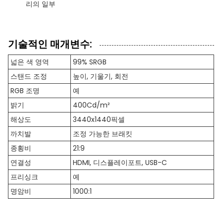
리의 일부
기술적인 매개변수:
넓은 색 영역
99% SRGB
스탠드 조정
높이, 기울기, 회전
RGB 조명
예
밝기
400Cd/m²
해상도
3440x1440픽셀
까치발
조정 가능한 브래킷
종횡비
21:9
연결성
HDMI, 디스플레이포트, USB-C
프리싱크
예
명암비
1000:1