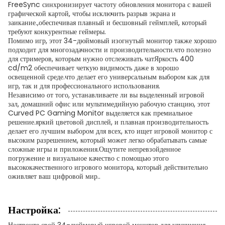
FreeSync синхронизирует частоту обновления монитора с вашей
графической картой, чтобы исключить разрыв экрана и
заикание.,обеспечивая плавный и бесшовный геймплей, который
требуют конкурентные геймеры.
Помимо игр, этот 34-дюймовый изогнутый монитор также хорошо
подходит для многозадачности и производительности.что полезно
для стримеров, которым нужно отслеживать чатЯркость 400
cd/m2 обеспечивает четкую видимость даже в хорошо
освещенной среде.что делает его универсальным выбором как для
игр, так и для профессионального использования.
Независимо от того, устанавливаете ли вы выделенный игровой
зал, домашний офис или мультимедийную рабочую станцию, этот
Curved PC Gaming Monitor выделяется как премиальное
решение.яркий цветовой дисплей, и плавная производительность
делает его лучшим выбором для всех, кто ищет игровой монитор с
высоким разрешением, который может легко обрабатывать самые
сложные игры и приложения.Ощутите непревзойденное
погружение и визуальное качество с помощью этого
высококачественного игрового монитора, который действительно
оживляет ваш цифровой мир..
Настройка: