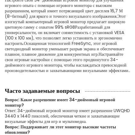
Настроите свой 34-дюймовый игровой монитор для улучшения
игрового опыта с помощью игрового монитора с высоким
разрешением, который имеет потрясающий цвет дисплея 16,7 М
(8-битный) для яркого и точного визуального изображения.Этот
изогнутый компьютерный игровой монитор предлагает широкую
цветовую гамму с охватом 99% sRGBРазработанный для
универсальности, он включает совместимость с установкой VESA
(100 x 100 мм), что позволяет легко установить и эргономично
настроить.Оснащенная технологией FreeSync, этот игровой
светодиодный монитор уменьшает разрыв экрана и обеспечивает
плавное, плавное движение для конкурентных игр.Настраивайте
свои игровые настройки с помощью этого продвинутого 34-
дюймового игрового монитора, чтобы наслаждаться превосходной
производительностью и захватывающими визуальными эффектами..
Часто задаваемые вопросы
Вопрос: Какое разрешение имеет 34-дюймовый игровой
монитор?
Ответ: 34-дюймовый игровой монитор имеет разрешение UWQHD
3440 x 1440 пикселей, обеспечивая четкие и захватывающие
визуальные эффекты для игр и мультимедиа.
Вопрос: Поддерживает ли этот монитор высокие частоты
обновления?