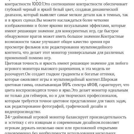
контрастности 1000:1Это соотношение контрастности обеспечивает
глубокий черный и яркий белый цвет, создавая динамический
диапазон, который выявляет самые мелкие детали как в темных, так
и в ярких сценах.Вы можете наслаждаться более четкими
изображениями и более яркими визуальными эффектами, которые
имеют решающее значение для конкурентных игр, где быстрое
обнаружение врагов может иметь большое значение.Контрастные
возможности также улучшают общее качество зрения при
просмотре фильмов или редактировании мультимедийного
контента, что делает этот монитор универсальным для различных
применений помимо игр.
Цветовая точность и яркость имеют решающее значение для любого
игрового монитора высокого разрешения, и эта модель не
разочарует.Он создает гладкие градиенты и богатые оттенки,
которые оживляют игры и мультимедийный контент.Широкая
цветовая гамма, охватывающая 99% спектра sRGB, гарантирует, что
цвета воспроизводятся точно и ярко.Это делает монитор идеальным
не только для геймеров, но и для творческих профессионалов,
которым требуется точное цветовое представление для таких задач,
как редактирование фотографий, графический дизайн и
видеопроизводство.
34-дюймовый игровой монитор балансирует производительность
и эстетику с его изящным и современным дизайном.позволяет
игрокам держать несколько окон или приложений открытыми
одновременно без необходимости использования нескольких