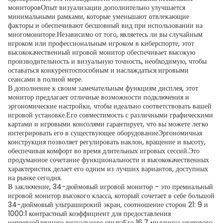
мониторовОпыт визуализации дополнительно улучшается
минимальными рамками, которые уменьшают отвлекающие
факторы и обеспечивают бесшовный вид при использовании на
многомониторе.Независимо от того, являетесь ли вы случайным
игроком или профессиональным игроком в киберспорте, этот
высококачественный игровой монитор обеспечивает высокую
производительность и визуальную точность, необходимую, чтобы
оставаться конкурентоспособным и наслаждаться игровыми
сеансами в полной мере.
В дополнение к своим замечательным функциям дисплея, этот
монитор предлагает отличные возможности подключения и
эргономические настройки, чтобы идеально соответствовать вашей
игровой установке.Его совместимость с различными графическими
картами и игровыми консолями гарантирует, что вы можете легко
интегрировать его в существующее оборудованиеЭргономичная
конструкция позволяет регулировать наклон, вращение и высоту,
обеспечивая комфорт во время длительных игровых сессий.Это
продуманное сочетание функциональности и высококачественных
характеристик делает его одним из лучших вариантов, доступных
на рынке сегодня.
В заключение, 34-дюймовый игровой монитор - это премиальный
игровой монитор высокого класса, который сочетает в себе большой
34-дюймовый ультраширокий экран, соотношение сторон 21: 9 и
1000:1 контрастный коэффициент для предоставления
непревзойденного визуального опытаЕго 16,7 миллиона цветового