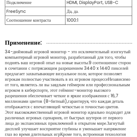
Подключение
HDMI, DisplayPort, USB-C
FreeSync
Да, да.
Соотношение контраста
1000:1
Применение:
34-дюймовый игровой монитор - это исключительный изогнутый
компьютерный игровой монитор, разработанный для того, чтобы
поднять ваш игровой опыт на новые высоты.9 соотношение сторон
в сочетании с потрясающим разрешением 3440 x 1440 пикселей
предлагает захватывающее визуальное поле, которое позволяет
игрокам полностью участвовать в их игровом процессеНезависимо
от того, являетесь ли вы заядлым геймером или профессиональным
игроком в киберспорте, этот гейминг-монитор высокого
разрешения обеспечивает четкие и яркие изображения с 16,7
миллионами цветов (8-битный),гарантируя, что каждая деталь
отображается с впечатляющей четкостью и точностью цветов.
Этот высококачественный игровой монитор идеально подходит для
различных игровых сценариев, от быстрых шутеров от первого
лица до экспансивных приключений в открытом мире.Загнутый
дисплей улучшает восприятие глубины и уменьшает напряжение
глаз во время длительных игрКроме того, встроенная технология