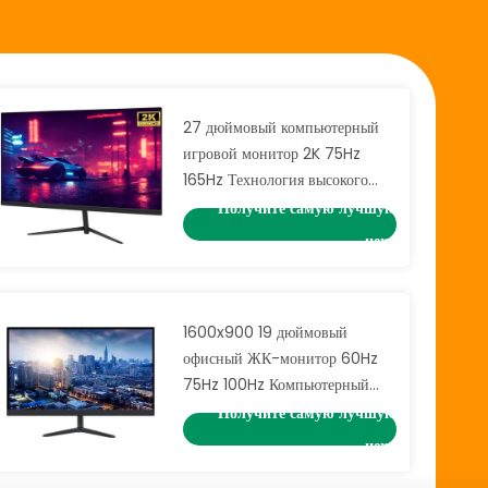
27 дюймовый компьютерный
игровой монитор 2K 75Hz
165Hz Технология высокого
обновления Ультра узкий
Получите самую лучшую
ремень
цену
1600x900 19 дюймовый
офисный ЖК-монитор 60Hz
75Hz 100Hz Компьютерный
монитор с динамиком HDMi
Получите самую лучшую
цену