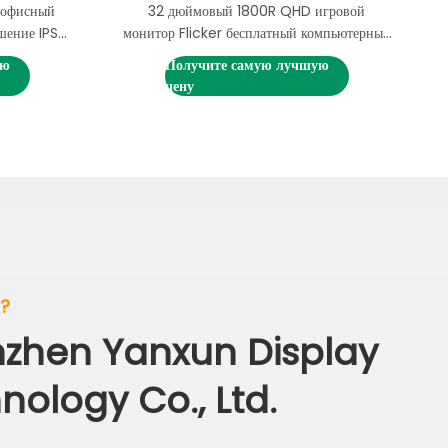
 офисный
32 дюймовый 1800R QHD игровой
шение IPS
монитор Flicker бесплатный компьютерный
корость
монитор высокого разрешения
ую
Получите самую лучшую
цену
?
zhen Yanxun Display
nology Co., Ltd.