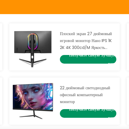
Плоский экран 27 дюймовый
игровой монитор Нано IPS 1K
2K 4K 300cd/M Яркость
Антисиний свет
Получите самую лучшую
цену
22 дюймовый светодиодный
офисный компьютерный
монитор
Получите самую лучшую
цену