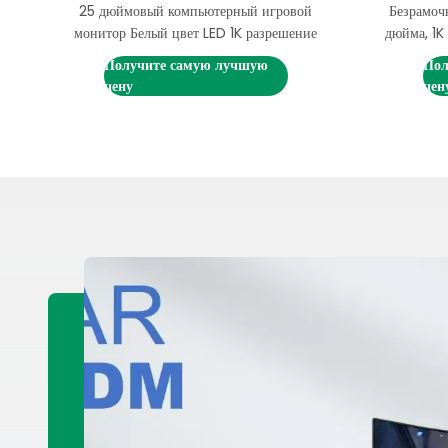
25 дюймовый компьютерный игровой
Безрамоч
gn
монитор Белый цвет LED 1K разрешение
дюйма, 1K
й
Получите самую лучшую
Пол
цену
цен