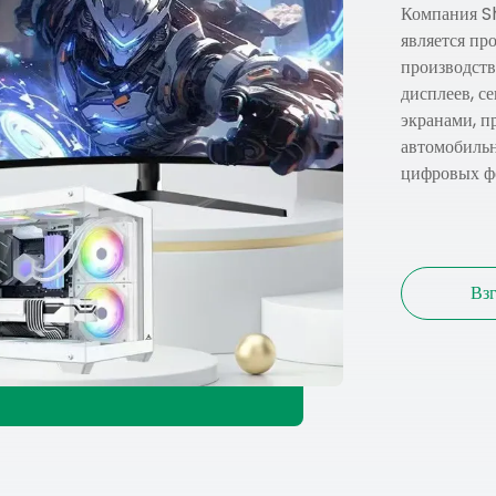
Компания S
является п
производств
дисплеев, с
экранами, п
автомобильн
цифровых фо
Вз