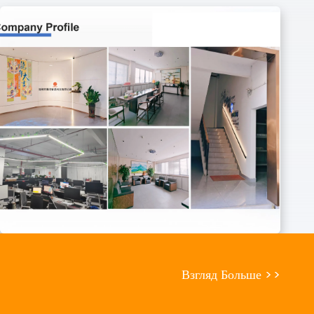
Взгляд Больше
>
>