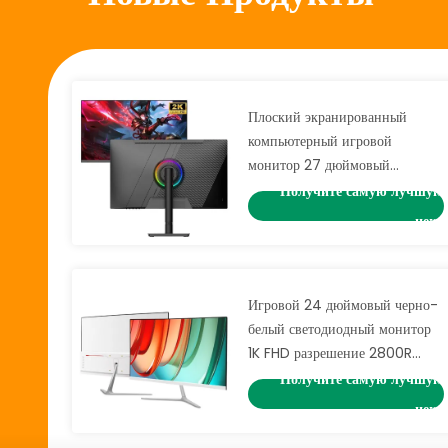
Плоский экранированный
компьютерный игровой
монитор 27 дюймовый
мультиинтерфейс с
Получите самую лучшую
регулируемой высотой скобкой
цену
Игровой 24 дюймовый черно-
белый светодиодный монитор
1K FHD разрешение 2800R
144Hz 165Hz 180Hz
Получите самую лучшую
цену