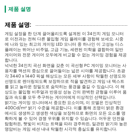
제품 설명
제품 설명:
게임 설정을 한 단계 끌어올리도록 설계된 이 34인치 게임 모니터
로 이전과는 전혀 다른 몰입형 게임 플레이를 경험해 보세요. 시중
에 나와 있는 최고의 게이밍 LED 모니터 중 하나인 이 고성능 디스
플레이는 뛰어난 비주얼, 고급 기능, 세련된 미학을 결합하여 일반
게이머와 전문 게이머 모두에게 비교할 수 없는 게이밍 경험을 제공
합니다.
넉넉한 34인치 곡선 화면을 갖춘 이 곡선형 PC 게이밍 모니터는 사
용자를 액션의 중심으로 끌어들이는 넓은 시야를 제공합니다. 초광
각 3440 x 1440 픽셀 해상도는 모든 세부 사항이 탁월한 선명도와
선명도로 렌더링되도록 보장하므로 적을 발견하고 게임 내 텍스트
를 읽고 놀라운 정밀도로 숨막히는 풍경을 즐길 수 있습니다. 이 해
상도는 몰입형 비주얼과 반응성 성능 간의 완벽한 균형을 이루어 품
질과 속도를 모두 추구하는 게이머에게 이상적인 선택입니다.
밝기는 게이밍 모니터에서 중요한 요소이며, 이 모델은 인상적인
400Cd/m² 밝기 수준을 제공합니다. 이를 통해 조명이 밝은 환경
에서도 생생하고 생생한 색상을 보장하므로 화면의 모든 요소를 ​​명
확하게 볼 수 있어 경쟁 우위를 유지할 수 있습니다. 어두운 던전을
탐험하든, 햇빛이 비치는 트랙을 따라 경주하든, 일관된 밝기와 높은
명암비는 게임 세션 내내 탁월한 시각적 충실도를 유지합니다.