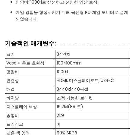
명암비: 1000:1로 생생하고 선명한 영상 보장
게임 경험을 향상시키기 위해 곡선형 PC 게임 모니터로 설계
되었습니다.
기술적인 매개변수:
크기
34인치
Vesa 마운트 호환성
100×100mm
명암비
1000:1
연결성
HDMI, 디스플레이포트, USB-C
해결
3440x1440픽셀
까치발
조정 가능한 브래킷
디스플레이 색상
16.7M(8비트)
종횡비
21:9
프리싱크
예
넓은 색 영역
99% SRGB