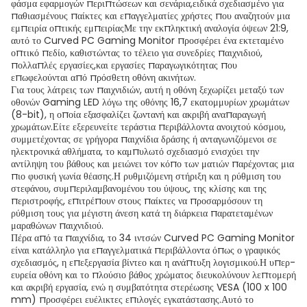
φάσμα εφαρμογών περιπτώσεων και σενάρια,ειδικά σχεδιασμένο για
παθιασμένους παίκτες και επαγγελματίες χρήστες που αναζητούν μια
εμπειρία οπτικής εμπειρίαςΜε την εκπληκτική αναλογία όψεων 21:9,
αυτό το Curved PC Gaming Monitor προσφέρει ένα εκτεταμένο
οπτικό πεδίο, καθιστώντας το τέλειο για συνεδρίες παιχνιδιού,
πολλαπλές εργασίες,και εργασίες παραγωγικότητας που
επωφελούνται από πρόσθετη οθόνη ακινήτων.
Για τους λάτρεις των παιχνιδιών, αυτή η οθόνη ξεχωρίζει μεταξύ των
οθονών Gaming LED λόγω της οθόνης 16,7 εκατομμυρίων χρωμάτων
(8-bit), η οποία εξασφαλίζει ζωντανή και ακριβή αναπαραγωγή
χρωμάτων.Είτε εξερευνείτε τεράστια περιβάλλοντα ανοιχτού κόσμου,
συμμετέχοντας σε γρήγορα παιχνίδια δράσης ή ανταγωνιζόμενοι σε
ηλεκτρονικά αθλήματα, το καμπυλωτό σχεδιασμό ενισχύει την
αντίληψη του βάθους και μειώνει τον κόπο των ματιών παρέχοντας μια
πιο φυσική γωνία θέασης.Η ρυθμιζόμενη στήριξη και η ρύθμιση του
στεφάνου, συμπεριλαμβανομένου του ύψους, της κλίσης και της
περιστροφής, επιτρέπουν στους παίκτες να προσαρμόσουν τη
ρύθμιση τους για μέγιστη άνεση κατά τη διάρκεια παρατεταμένων
μαραθώνων παιχνιδιού.
Πέρα από τα παιχνίδια, το 34 ιντσών Curved PC Gaming Monitor
είναι κατάλληλο για επαγγελματικά περιβάλλοντα όπως ο γραφικός
σχεδιασμός, η επεξεργασία βίντεο και η ανάπτυξη λογισμικού.Η υπερ-
ευρεία οθόνη και το πλούσιο βάθος χρώματος διευκολύνουν λεπτομερή
και ακριβή εργασία, ενώ η συμβατότητα στερέωσης VESA (100 x 100
mm) προσφέρει ευέλικτες επιλογές εγκατάστασης.Αυτό το