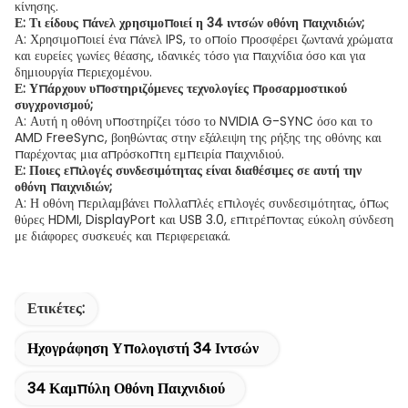
κίνησης.
Ε: Τι είδους πάνελ χρησιμοποιεί η 34 ιντσών οθόνη παιχνιδιών;
Α: Χρησιμοποιεί ένα πάνελ IPS, το οποίο προσφέρει ζωντανά χρώματα
και ευρείες γωνίες θέασης, ιδανικές τόσο για παιχνίδια όσο και για
δημιουργία περιεχομένου.
Ε: Υπάρχουν υποστηριζόμενες τεχνολογίες προσαρμοστικού
συγχρονισμού;
Α: Αυτή η οθόνη υποστηρίζει τόσο το NVIDIA G-SYNC όσο και το
AMD FreeSync, βοηθώντας στην εξάλειψη της ρήξης της οθόνης και
παρέχοντας μια απρόσκοπτη εμπειρία παιχνιδιού.
Ε: Ποιες επιλογές συνδεσιμότητας είναι διαθέσιμες σε αυτή την
οθόνη παιχνιδιών;
Α: Η οθόνη περιλαμβάνει πολλαπλές επιλογές συνδεσιμότητας, όπως
θύρες HDMI, DisplayPort και USB 3.0, επιτρέποντας εύκολη σύνδεση
με διάφορες συσκευές και περιφερειακά.
Ετικέτες:
Ηχογράφηση Υπολογιστή 34 Ιντσών
34 Καμπύλη Οθόνη Παιχνιδιού