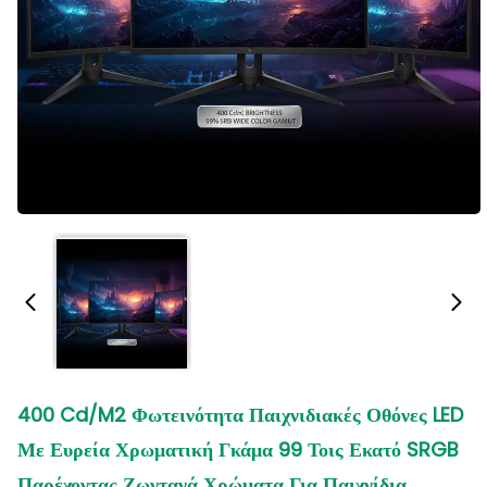
400 Cd/m2 Φωτεινότητα Παιχνιδιακές Οθόνες LED
Με Ευρεία Χρωματική Γκάμα 99 Τοις Εκατό SRGB
Παρέχοντας Ζωντανά Χρώματα Για Παιχνίδια