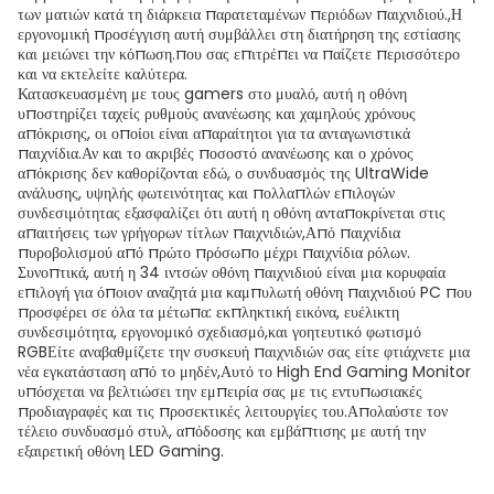
των ματιών κατά τη διάρκεια παρατεταμένων περιόδων παιχνιδιού.,Η
εργονομική προσέγγιση αυτή συμβάλλει στη διατήρηση της εστίασης
και μειώνει την κόπωση.που σας επιτρέπει να παίζετε περισσότερο
και να εκτελείτε καλύτερα.
Κατασκευασμένη με τους gamers στο μυαλό, αυτή η οθόνη
υποστηρίζει ταχείς ρυθμούς ανανέωσης και χαμηλούς χρόνους
απόκρισης, οι οποίοι είναι απαραίτητοι για τα ανταγωνιστικά
παιχνίδια.Αν και το ακριβές ποσοστό ανανέωσης και ο χρόνος
απόκρισης δεν καθορίζονται εδώ, ο συνδυασμός της UltraWide
ανάλυσης, υψηλής φωτεινότητας και πολλαπλών επιλογών
συνδεσιμότητας εξασφαλίζει ότι αυτή η οθόνη ανταποκρίνεται στις
απαιτήσεις των γρήγορων τίτλων παιχνιδιών,Από παιχνίδια
πυροβολισμού από πρώτο πρόσωπο μέχρι παιχνίδια ρόλων.
Συνοπτικά, αυτή η 34 ιντσών οθόνη παιχνιδιού είναι μια κορυφαία
επιλογή για όποιον αναζητά μια καμπυλωτή οθόνη παιχνιδιού PC που
προσφέρει σε όλα τα μέτωπα: εκπληκτική εικόνα, ευέλικτη
συνδεσιμότητα, εργονομικό σχεδιασμό,και γοητευτικό φωτισμό
RGBΕίτε αναβαθμίζετε την συσκευή παιχνιδιών σας είτε φτιάχνετε μια
νέα εγκατάσταση από το μηδέν,Αυτό το High End Gaming Monitor
υπόσχεται να βελτιώσει την εμπειρία σας με τις εντυπωσιακές
προδιαγραφές και τις προσεκτικές λειτουργίες του.Απολαύστε τον
τέλειο συνδυασμό στυλ, απόδοσης και εμβάπτισης με αυτή την
εξαιρετική οθόνη LED Gaming.