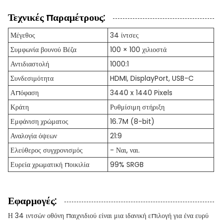
Τεχνικές παραμέτρους:
Μέγεθος
34 ίντσες
Συμφωνία βουνού Βέζα
100 × 100 χιλιοστά
Αντιδιαστολή
1000:1
Συνδεσιμότητα
HDMI, DisplayPort, USB-C
Απόφαση
3440 x 1440 Pixels
Κράτη
Ρυθμίσιμη στήριξη
Εμφάνιση χρώματος
16.7M (8-bit)
Αναλογία όψεων
21:9
Ελεύθερος συγχρονισμός
- Ναι, ναι.
Ευρεία χρωματική ποικιλία
99% SRGB
Εφαρμογές:
Η 34 ιντσών οθόνη παιχνιδιού είναι μια ιδανική επιλογή για ένα ευρύ