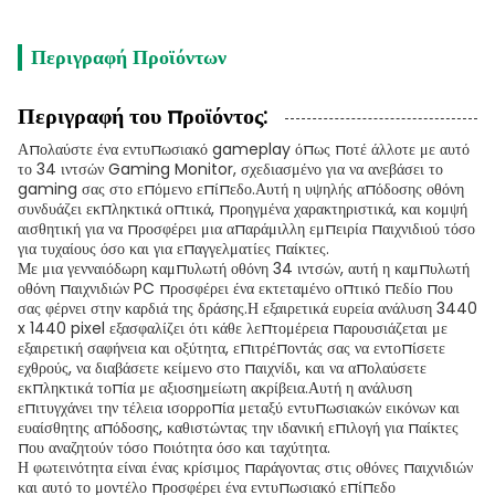
Περιγραφή Προϊόντων
Περιγραφή του προϊόντος:
Απολαύστε ένα εντυπωσιακό gameplay όπως ποτέ άλλοτε με αυτό
το 34 ιντσών Gaming Monitor, σχεδιασμένο για να ανεβάσει το
gaming σας στο επόμενο επίπεδο.Αυτή η υψηλής απόδοσης οθόνη
συνδυάζει εκπληκτικά οπτικά, προηγμένα χαρακτηριστικά, και κομψή
αισθητική για να προσφέρει μια απαράμιλλη εμπειρία παιχνιδιού τόσο
για τυχαίους όσο και για επαγγελματίες παίκτες.
Με μια γενναιόδωρη καμπυλωτή οθόνη 34 ιντσών, αυτή η καμπυλωτή
οθόνη παιχνιδιών PC προσφέρει ένα εκτεταμένο οπτικό πεδίο που
σας φέρνει στην καρδιά της δράσης.Η εξαιρετικά ευρεία ανάλυση 3440
x 1440 pixel εξασφαλίζει ότι κάθε λεπτομέρεια παρουσιάζεται με
εξαιρετική σαφήνεια και οξύτητα, επιτρέποντάς σας να εντοπίσετε
εχθρούς, να διαβάσετε κείμενο στο παιχνίδι, και να απολαύσετε
εκπληκτικά τοπία με αξιοσημείωτη ακρίβεια.Αυτή η ανάλυση
επιτυγχάνει την τέλεια ισορροπία μεταξύ εντυπωσιακών εικόνων και
ευαίσθητης απόδοσης, καθιστώντας την ιδανική επιλογή για παίκτες
που αναζητούν τόσο ποιότητα όσο και ταχύτητα.
Η φωτεινότητα είναι ένας κρίσιμος παράγοντας στις οθόνες παιχνιδιών
και αυτό το μοντέλο προσφέρει ένα εντυπωσιακό επίπεδο