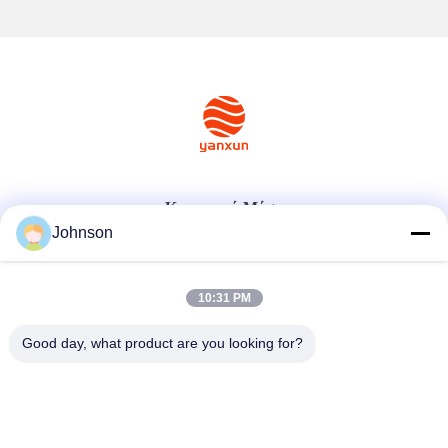
Κοινωνικά Μέσα
Johnson
Γρήγορη επικοινωνία
10:31 PM
Τηλ.
Good day, what product are you looking for?
+86-400-0939019
Ηλεκτρονικό ταχυδρομείο
Johnson@yanxundisplay.com