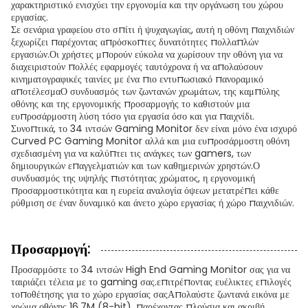
χαρακτηριστικό ενισχύει την εργονομία και την οργάνωση του χώρου
εργασίας.
Σε σενάρια γραφείου στο σπίτι ή ψυχαγωγίας, αυτή η οθόνη παιχνιδιών
ξεχωρίζει παρέχοντας απρόσκοπτες δυνατότητες πολλαπλών
εργασιών.Οι χρήστες μπορούν εύκολα να χωρίσουν την οθόνη για να
διαχειριστούν πολλές εφαρμογές ταυτόχρονα ή να απολαύσουν
κινηματογραφικές ταινίες με ένα πιο εντυπωσιακό πανοραμικό
αποτέλεσμαΟ συνδυασμός των ζωντανών χρωμάτων, της καμπύλης
οθόνης και της εργονομικής προσαρμογής το καθιστούν μια
ευπροσάρμοστη λύση τόσο για εργασία όσο και για παιχνίδι.
Συνοπτικά, το 34 ιντσών Gaming Monitor δεν είναι μόνο ένα ισχυρό
Curved PC Gaming Monitor αλλά και μια ευπροσάρμοστη οθόνη
σχεδιασμένη για να καλύπτει τις ανάγκες των gamers, των
δημιουργικών επαγγελματιών και των καθημερινών χρηστών.Ο
συνδυασμός της υψηλής πιστότητας χρώματος, η εργονομική
προσαρμοστικότητα και η ευρεία αναλογία όψεων μετατρέπει κάθε
ρύθμιση σε έναν δυναμικό και άνετο χώρο εργασίας ή χώρο παιχνιδιών.
Προσαρμογή:
Προσαρμόστε το 34 ιντσών High End Gaming Monitor σας για να
ταιριάζει τέλεια με το gaming σας.επιτρέποντας ευέλικτες επιλογές
τοποθέτησης για το χώρο εργασίας σαςΑπολαύστε ζωντανά εικόνα με
χρώμα οθόνης 16.7M (8-bit), παρέχοντας πλούσια και ακριβή