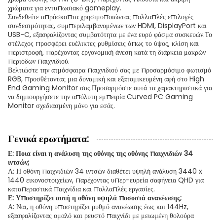
χρώματα για εντυπωσιακό gameplay.
Συνδεθείτε απρόσκοπτα χρησιμοποιώντας πολλαπλές επιλογές
συνδεσιμότητας, συμπεριλαμβανομένων των HDMI, DisplayPort και
USB-C, εξασφαλίζοντας συμβατότητα με ένα ευρύ φάσμα συσκευών.Το
στέλεχος προσφέρει ευέλικτες ρυθμίσεις όπως το ύψος, κλίση και
περιστροφή, παρέχοντας εργονομική άνεση κατά τη διάρκεια μακρών
περιόδων παιχνιδιού.
Βελτιώστε την ατμόσφαιρα παιχνιδιού σας με προσαρμόσιμο φωτισμό
RGB, προσθέτοντας μια δυναμική και εξατομικευμένη αφή στο High
End Gaming Monitor σας.Προσαρμόστε αυτά τα χαρακτηριστικά για
να δημιουργήσετε την απόλυτη εμπειρία Curved PC Gaming
Monitor σχεδιασμένη μόνο για εσάς.
Γενικά ερωτήματα:
Ε: Ποια είναι η ανάλυση της οθόνης της οθόνης παιχνιδιών 34
ιντσών;
Α: Η οθόνη παιχνιδιών 34 ιντσών διαθέτει υψηλή ανάλυση 3440 x
1440 εικονοστοιχείων, παρέχοντας υπερ-ευρεία σαφήνεια QHD για
καταπεραστικά παιχνίδια και πολλαπλές εργασίες.
Ε: Υποστηρίζει αυτή η οθόνη υψηλά ποσοστά ανανέωσης;
Α: Ναι, η οθόνη υποστηρίζει ρυθμό ανανέωσης έως και 144Hz,
εξασφαλίζοντας ομαλό και ρευστό παιχνίδι με μειωμένη θολούρα