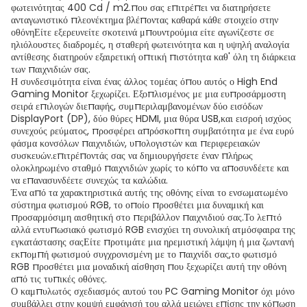
φωτεινότητας 400 Cd / m2.που σας επιτρέπει να διατηρήσετε
ανταγωνιστικό πλεονέκτημα βλέποντας καθαρά κάθε στοιχείο στην
οθόνηΕίτε εξερευνείτε σκοτεινά μπουντρούμια είτε αγωνίζεστε σε
ηλιόλουστες διαδρομές, η σταθερή φωτεινότητα και η υψηλή αναλογία
αντίθεσης διατηρούν εξαιρετική οπτική πιστότητα καθ' όλη τη διάρκεια
των παιχνιδιών σας.
Η συνδεσιμότητα είναι ένας άλλος τομέας όπου αυτός ο High End
Gaming Monitor ξεχωρίζει. Εξοπλισμένος με μια ευπροσάρμοστη
σειρά επιλογών διεπαφής, συμπεριλαμβανομένων δύο εισόδων
DisplayPort (DP), δύο θύρες HDMI, μια θύρα USB,και εισροή ισχύος
συνεχούς ρεύματος, προσφέρει απρόσκοπτη συμβατότητα με ένα ευρύ
φάσμα κονσόλων παιχνιδιών, υπολογιστών και περιφερειακών
συσκευών.επιτρέποντάς σας να δημιουργήσετε έναν πλήρως
ολοκληρωμένο σταθμό παιχνιδιών χωρίς το κόπο να αποσυνδέετε και
να επανασυνδέετε συνεχώς τα καλώδια.
Ένα από τα χαρακτηριστικά αυτής της οθόνης είναι το ενσωματωμένο
σύστημα φωτισμού RGB, το οποίο προσθέτει μια δυναμική και
προσαρμόσιμη αισθητική στο περιβάλλον παιχνιδιού σας.Το λεπτό
αλλά εντυπωσιακό φωτισμό RGB ενισχύει τη συνολική ατμόσφαιρα της
εγκατάστασης σαςΕίτε προτιμάτε μια ηρεμιστική λάμψη ή μια ζωντανή
εκπομπή φωτισμού συγχρονισμένη με το παιχνίδι σας,το φωτισμό
RGB προσθέτει μια μοναδική αίσθηση που ξεχωρίζει αυτή την οθόνη
από τις τυπικές οθόνες.
Ο καμπυλωτός σχεδιασμός αυτού του PC Gaming Monitor όχι μόνο
συμβάλλει στην κομψή εμφάνισή του αλλά μειώνει επίσης την κόπωση