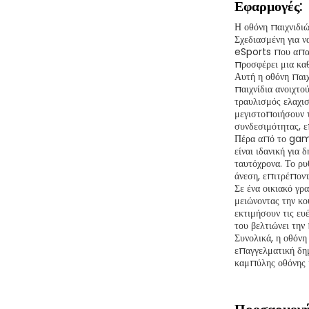
Εφαρμογές:
Η οθόνη παιχνιδιώ
Σχεδιασμένη για ν
eSports που απαιτ
προσφέρει μια κα
Αυτή η οθόνη παιχ
παιχνίδια ανοιχτο
τραυλισμός ελαχισ
μεγιστοποιήσουν 
συνδεσιμότητας, 
Πέρα από το gamin
είναι ιδανική για
ταυτόχρονα. Το ρ
άνεση, επιτρέπον
Σε ένα οικιακό γ
μειώνοντας την κο
εκτιμήσουν τις ευ
του βελτιώνει την
Συνολικά, η οθόνη
επαγγελματική δη
καμπύλης οθόνης 