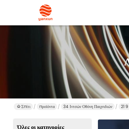
Σπίτι
προϊόντα
34 Ιντσών Οθόνη Παιχνιδιών
21 9
Όλες οι κατηγορίες