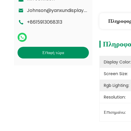
Johnson@yanxundisplay.com
Πληροφορ
+8615913068313
Πληροφορ
Επαφή τώρα
Display Color:
Screen Size:
Rgb Lighting:
Resolution:
Επισημαίνω: