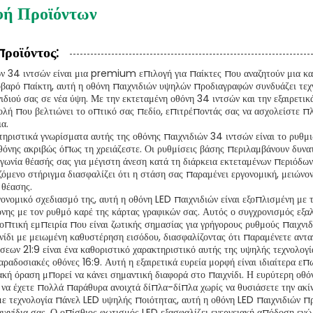
φή Προϊόντων
ροϊόντος:
ών 34 ιντσών είναι μια premium επιλογή για παίκτες που αναζητούν μια κ
βαρό παίκτη, αυτή η οθόνη παιχνιδιών υψηλών προδιαγραφών συνδυάζει τεχν
ιδιού σας σε νέα ύψη. Με την εκτεταμένη οθόνη 34 ιντσών και την εξαιρετικ
λή που βελτιώνει το οπτικό σας πεδίο, επιτρέποντάς σας να ασχολείστε πλ
ια.
ηριστικά γνωρίσματα αυτής της οθόνης παιχνιδιών 34 ιντσών είναι το ρυθμι
όνης ακριβώς όπως τη χρειάζεστε. Οι ρυθμίσεις βάσης περιλαμβάνουν δυνατ
ωνία θέασής σας για μέγιστη άνεση κατά τη διάρκεια εκτεταμένων περιόδων 
ζόμενο στήριγμα διασφαλίζει ότι η στάση σας παραμένει εργονομική, μειώνο
 θέασης.
ονομικό σχεδιασμό της, αυτή η οθόνη LED παιχνιδιών είναι εξοπλισμένη με
νης με τον ρυθμό καρέ της κάρτας γραφικών σας. Αυτός ο συγχρονισμός εξαλ
 οπτική εμπειρία που είναι ζωτικής σημασίας για γρήγορους ρυθμούς παιχν
δι με μειωμένη καθυστέρηση εισόδου, διασφαλίζοντας ότι παραμένετε ανταγ
σεων 21:9 είναι ένα καθοριστικό χαρακτηριστικό αυτής της υψηλής τεχνολογ
αραδοσιακές οθόνες 16:9. Αυτή η εξαιρετικά ευρεία μορφή είναι ιδιαίτερα 
κή όραση μπορεί να κάνει σημαντική διαφορά στο παιχνίδι. Η ευρύτερη οθ
να έχετε πολλά παράθυρα ανοιχτά δίπλα-δίπλα χωρίς να θυσιάσετε την ακίν
 τεχνολογία πάνελ LED υψηλής ποιότητας, αυτή η οθόνη LED παιχνιδιών πρ
ιχνίδια σας. Ο οπίσθιος φωτισμός LED εξασφαλίζει ενεργειακή απόδοση ενώ