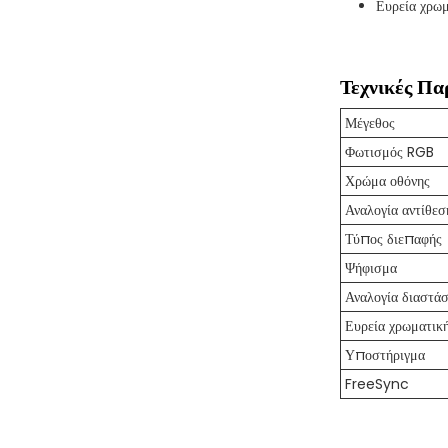
Ευρεία χρωμ
Τεχνικές Πα
Μέγεθος
Φωτισμός RGB
Χρώμα οθόνης
Αναλογία αντίθεσ
Τύπος διεπαφής
Ψήφισμα
Αναλογία διαστά
Ευρεία χρωματικ
Υποστήριγμα
FreeSync