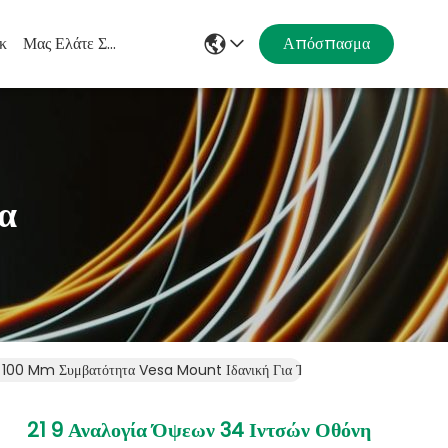
κ
Μας Ελάτε Σε Επαφή Με
Απόσπασμα
α
 X 100 Mm Συμβατότητα Vesa Mount Ιδανική Για Τοποθέτηση Παιχνιδιών
21 9 Αναλογία Όψεων 34 Ιντσών Οθόνη