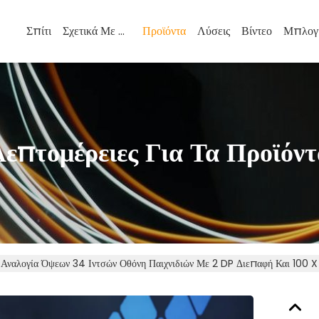
Σπίτι
Σχετικά Με Εμάς
Προϊόντα
Λύσεις
Βίντεο
Μπλογ
Λεπτομέρειες Για Τα Προϊόντ
 Αναλογία Όψεων 34 Ιντσών Οθόνη Παιχνιδιών Με 2 DP Διεπαφή Και 100