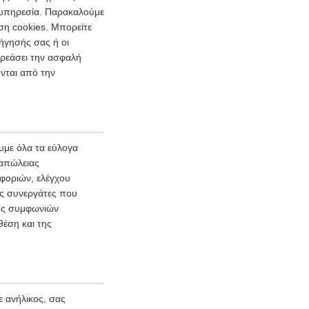
ι υπηρεσία. Παρακαλούμε
ση cookies. Μπορείτε
ήγησής σας ή οι
ρεάσει την ασφαλή
νται από την
με όλα τα εύλογα
 απώλειας
φοριών, ελέγχου
ύς συνεργάτες που
φής συμφωνιών
θέση και της
 ανήλικος, σας