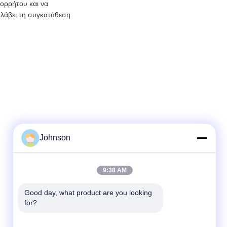
πορρήτου και να
 λάβει τη συγκατάθεση
Johnson
Γρήγορη επικοινωνία
Τηλ.
9:38 AM
+86-400-0939019
Good day, what product are you looking 
Ηλεκτρονικό ταχυδρομείο
for?
Johnson@yanxundisplay.com