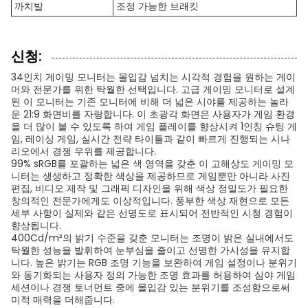
까치발
조정 가능한 브래킷
신청:
34인치 게이밍 모니터는 몰입감 넘치는 시각적 경험을 원하는 게이
머와 전문가를 위한 탁월한 선택입니다. 고급 게이밍 모니터로 설계
된 이 모니터는 기존 모니터에 비해 더 넓은 시야를 제공하는 놀라
운 21:9 화면비를 자랑합니다. 이 초광각 화면은 사용자가 게임 환경
을 더 많이 볼 수 있도록 하여 게임 플레이를 향상시켜 1인칭 슈팅 게
임, 레이싱 게임, 실시간 전략 타이틀과 같이 빠르게 진행되는 시나
리오에서 경쟁 우위를 제공합니다.
99% sRGB를 포괄하는 넓은 색 영역을 갖춘 이 고해상도 게이밍 모
니터는 생생하고 정확한 색상을 제공하므로 게임뿐만 아니라 사진
편집, 비디오 제작 및 그래픽 디자인을 위해 색상 정밀도가 필요한
창의적인 전문가에게도 이상적입니다. 풍부한 색상 재현으로 모든
세부 사항이 실제와 같은 선명도로 표시되어 전반적인 시청 경험이
향상됩니다.
400Cd/m²의 밝기 수준을 갖춘 모니터는 조명이 밝은 실내에서도
탁월한 성능을 발휘하여 눈부심을 줄이고 선명한 가시성을 유지합
니다. 높은 밝기는 RGB 조명 기능을 보완하여 게임 설정이나 분위기
와 동기화되는 사용자 정의 가능한 조명 효과를 허용하여 심야 게임
세션이나 경쟁 토너먼트 중에 몰입감 있는 분위기를 조성함으로써
미적 매력을 더해줍니다.