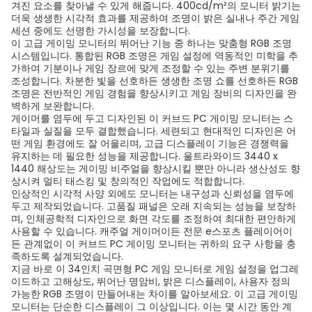
겨진 요소를 찾아낼 수 있게 해줍니다. 400cd/m²의 모니터 밝기는
더욱 생생한 시각적 효과를 제공하여 조명이 밝은 실내나 주간 게임
세션 중에도 선명한 가시성을 보장합니다.
이 고급 게이밍 모니터의 뛰어난 기능 중 하나는 맞춤형 RGB 조명
시스템입니다. 통합된 RGB 조명은 게임 설정에 역동적인 미학을 추
가하여 기분이나 게임 장르에 맞게 조정할 수 있는 주변 분위기를
조성합니다. 차분한 빛을 선호하든 생생한 조명 쇼를 선호하든 RGB
조명은 전반적인 게임 경험을 향상시키고 게임 장비의 디자인을 완
벽하게 보완합니다.
게이머를 염두에 두고 디자인된 이 커브드 PC 게이밍 모니터는 스
타일과 실질을 모두 결합했습니다. 세련되고 현대적인 디자인은 어
떤 게임 환경에도 잘 어울리며, 고급 디스플레이 기능은 경쟁력을
유지하는 데 필요한 성능을 제공합니다. 울트라와이드 3440 x
1440 해상도는 게이밍 비주얼을 향상시킬 뿐만 아니라 생산성도 향
상시켜 멀티 태스킹 및 창의적인 작업에도 적합합니다.
인상적인 시각적 사양 외에도 모니터는 내구성과 신뢰성을 염두에
두고 제작되었습니다. 고품질 패널은 오래 지속되는 성능을 보장하
며, 인체공학적 디자인으로 화면 각도를 조정하여 최대한 편안하게
사용할 수 있습니다. 캐주얼 게이머이든 전문 e스포츠 플레이어이
든 관계없이 이 커브드 PC 게이밍 모니터는 귀하의 요구 사항을 충
족하도록 설계되었습니다.
지금 바로 이 34인치 곡면형 PC 게임 모니터로 게임 설정을 업그레
이드하고 고해상도, 뛰어난 명암비, 밝은 디스플레이, 사용자 정의
가능한 RGB 조명이 만들어내는 차이를 알아보세요. 이 고급 게이밍
모니터는 단순한 디스플레이 그 이상입니다. 이는 몇 시간 동안 계