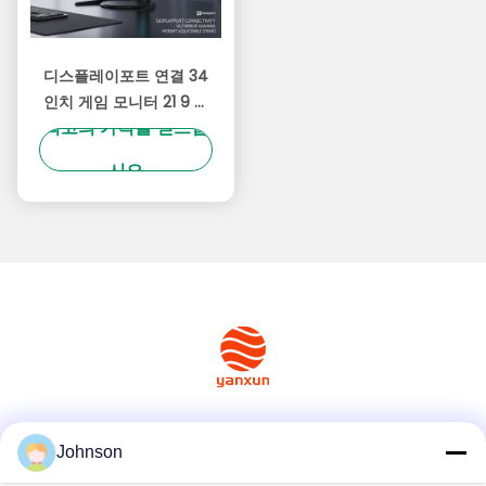
디스플레이포트 연결 34
인치 게임 모니터 21 9 측
최고의 가격을 얻으십
면 비율 높이 조절 스탠드
게임 및 전문용으로 최적
시오
화
소셜 미디어
Johnson