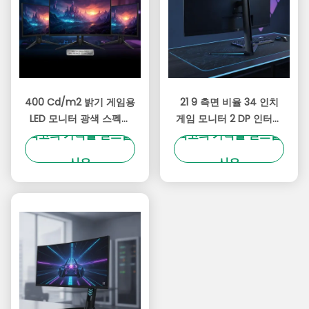
400 Cd/m2 밝기 게임용
21 9 측면 비율 34 인치
LED 모니터 광색 스펙트
게임 모니터 2 DP 인터페
최고의 가격을 얻으십
최고의 가격을 얻으십
럼 99% SRGB 게임용 생
이스와 100 X 100 mm
동감 넘치는 색상을 제공
Vesa Mount 호환성 게
시오
시오
합니다
임 설정에 이상적입니다