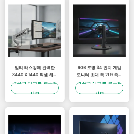
멀티 태스킹에 완벽한
RGB 조명 34 인치 게임
3440 X 1440 픽셀 해상
모니터 초대 폭 21 9 측면
최고의 가격을 얻으십
최고의 가격을 얻으십
도와 99% SRGB 넓은 색
비율 조정 가능한 브래킷
영역을 갖춘 조정 가능한
곡선 화면
시오
시오
브래킷 34인치 게이밍 모
니터