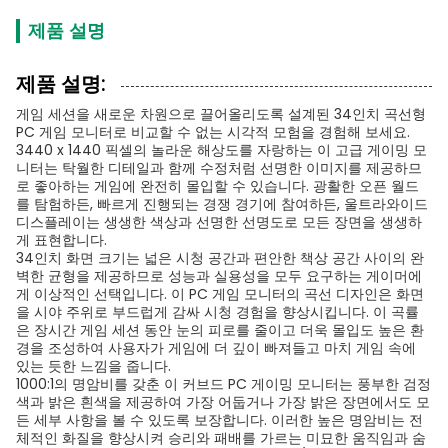
제품 설명
제품 설명:
게임 세션을 새로운 차원으로 끌어올리도록 설계된 34인치 곡선형
PC 게임 모니터로 비교할 수 없는 시각적 모험을 경험해 보세요.
3440 x 1440 픽셀의 놀라운 해상도를 자랑하는 이 고급 게이밍 모
니터는 탁월한 디테일과 함께 수정처럼 선명한 이미지를 제공하므
로 좋아하는 게임에 완전히 몰입할 수 있습니다. 광활한 오픈 월드
를 탐험하든, 빠르게 진행되는 경쟁 경기에 참여하든, 울트라와이드
디스플레이는 생생한 색상과 선명한 선명도로 모든 장면을 생생하
게 표현합니다.
34인치 화면 크기는 넓은 시청 공간과 편안한 책상 공간 사이의 완
벽한 균형을 제공하므로 성능과 실용성을 모두 요구하는 게이머에
게 이상적인 선택입니다. 이 PC 게임 모니터의 곡선 디자인은 화면
을 시야 주위로 부드럽게 감싸 시청 경험을 향상시킵니다. 이 곡률
은 장시간 게임 세션 동안 눈의 피로를 줄이고 더욱 몰입도 높은 환
경을 조성하여 사용자가 게임에 더 깊이 빠져들고 마치 게임 속에
있는 듯한 느낌을 줍니다.
1000:1의 명암비를 갖춘 이 커브드 PC 게이밍 모니터는 풍부한 검정
색과 밝은 흰색을 제공하여 가장 어둡거나 가장 밝은 장면에서도 모
든 세부 사항을 볼 수 있도록 보장합니다. 이러한 높은 명암비는 전
체적인 화질을 향상시켜 승리와 패배를 가르는 미묘한 움직임과 숨