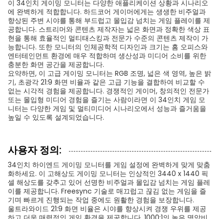
이 34인치 게이밍 모니터는 다양한 애플리케이션 상황과 시나리오
에 완벽하게 적합합니다. 하드코어 게이머에게는 생생한 비주얼과
향상된 주변 시야를 통해 부드럽고 몰입감 넘치는 게임 플레이를 제
공합니다. 스트리머와 콘텐츠 제작자는 넓은 화면과 정확한 색상 표
현을 통해 효율적인 멀티태스킹과 전문가 수준의 콘텐츠 제작이 가
능합니다. 또한 모니터의 인체공학적 디자인과 크기는 홈 오피스와
엔터테인먼트 환경에 매우 적합하며 생산성과 미디어 소비를 위한
충분한 화면 공간을 제공합니다.
요약하면, 이 고급 게이밍 모니터는 RGB 조명, 넓은 색 영역, 높은 밝
기, 초광각 21:9 화면 비율과 같은 고급 기능을 결합하여 비교할 수
없는 시각적 경험을 제공합니다. 경쟁적인 게이머, 창의적인 전문가
또는 몰입형 미디어 경험을 즐기는 사람이라면 이 34인치 게임 모
니터는 다양한 게임 및 멀티미디어 시나리오에서 성능과 즐거움을
높일 수 있도록 설계되었습니다.
사용자 정의:
34인치 하이엔드 게이밍 모니터를 게임 설정에 완벽하게 맞게 맞춤
화하세요. 이 고해상도 게이밍 모니터는 인상적인 3440 x 1440 픽
셀 해상도를 갖추고 있어 선명한 비주얼과 몰입감 넘치는 게임 플레
이를 제공합니다. Freesync 기술로 매끄럽고 끊김 없는 게임을 즐
기며 빠르게 진행되는 작업 중에도 원활한 경험을 보장합니다.
울트라와이드 21:9 화면 비율은 시야를 향상시켜 경쟁 우위를 제공
하고 더욱 매력적인 게임 환경을 제공합니다. 1000:1의 높은 명암비