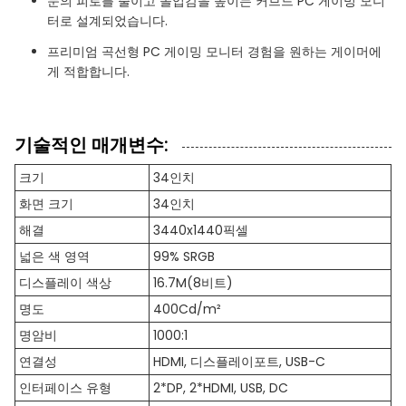
눈의 피로를 줄이고 몰입감을 높이는 커브드 PC 게이밍 모니
터로 설계되었습니다.
프리미엄 곡선형 PC 게이밍 모니터 경험을 원하는 게이머에
게 적합합니다.
기술적인 매개변수:
크기
34인치
화면 크기
34인치
해결
3440x1440픽셀
넓은 색 영역
99% SRGB
디스플레이 색상
16.7M(8비트)
명도
400Cd/m²
명암비
1000:1
연결성
HDMI, 디스플레이포트, USB-C
인터페이스 유형
2*DP, 2*HDMI, USB, DC