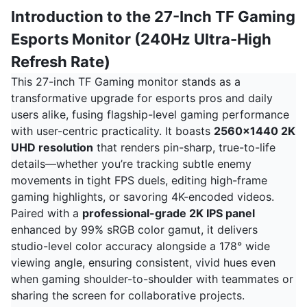
Introduction to the 27-Inch TF Gaming
Esports Monitor (240Hz Ultra-High
Refresh Rate)
This 27-inch TF Gaming monitor stands as a
transformative upgrade for esports pros and daily
users alike, fusing flagship-level gaming performance
with user-centric practicality. It boasts
2560x1440 2K
UHD resolution
that renders pin-sharp, true-to-life
details—whether you’re tracking subtle enemy
movements in tight FPS duels, editing high-frame
gaming highlights, or savoring 4K-encoded videos.
Paired with a
professional-grade 2K IPS panel
enhanced by 99% sRGB color gamut, it delivers
studio-level color accuracy alongside a 178° wide
viewing angle, ensuring consistent, vivid hues even
when gaming shoulder-to-shoulder with teammates or
sharing the screen for collaborative projects.