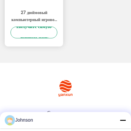
27 дюймовый
компьютерный игровой
Получите самую
монитор 2K 75Hz 165Hz
Технология высокого
лучшую цену
обновления Ультра
узкий ремень
Социальные сети
Johnson