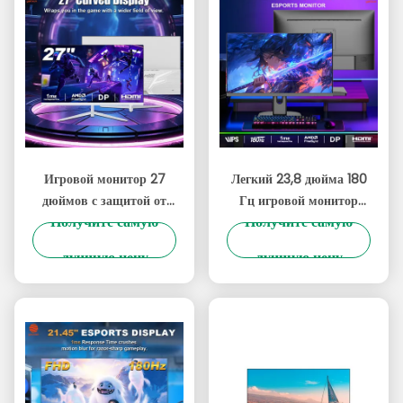
Игровой монитор 27
Легкий 23,8 дюйма 180
дюймов с защитой от
Гц игровой монитор
Получите самую
Получите самую
царапин, UHD 4K IPS-
UHD разрешение
матрица, 180 Гц,
300cd/M2 Яркость
лучшую цену
лучшую цену
разрешение 3840x2160
OEM бренд