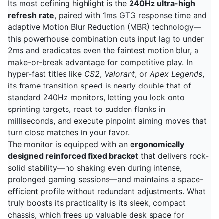
Its most defining highlight is the
240Hz ultra-high
refresh rate
, paired with 1ms GTG response time and
adaptive Motion Blur Reduction (MBR) technology—
this powerhouse combination cuts input lag to under
2ms and eradicates even the faintest motion blur, a
make-or-break advantage for competitive play. In
hyper-fast titles like
CS2
,
Valorant
, or
Apex Legends
,
its frame transition speed is nearly double that of
standard 240Hz monitors, letting you lock onto
sprinting targets, react to sudden flanks in
milliseconds, and execute pinpoint aiming moves that
turn close matches in your favor.
The monitor is equipped with an
ergonomically
designed reinforced fixed bracket
that delivers rock-
solid stability—no shaking even during intense,
prolonged gaming sessions—and maintains a space-
efficient profile without redundant adjustments. What
truly boosts its practicality is its sleek, compact
chassis, which frees up valuable desk space for