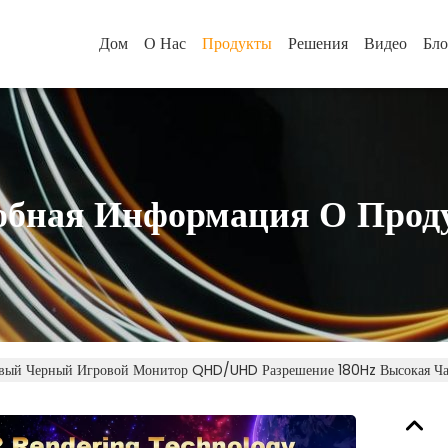
Дом
О Нас
Продукты
Решения
Видео
Бло
обная Информация О Прод
вый Черный Игровой Монитор QHD/UHD Разрешение 180Hz Высокая Час