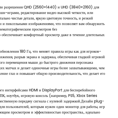
пциями разрешения QHD (2560×1440) и UHD (3840×2160) для
шн-играми, редактирование видео высокой четкости, или
льно чистые детали, яркую цветовую точность, и резкий
и и пиксельными изображениями, что позволяет вам обнаружить
инематографическим просмотром без
о обеспечивает комфортный просмотр даже в течение длительных
ь обновления 180 Гц, что меняет правила игры как для игроков-
вижения, разрыв экрана и задержка, обеспечивая гладкий игровой
ого перемещения мыши до быстрого движения персонажа
ких матчах и делает одиночные игры более захватывающими, чем
ение глаз и повышает общую производительность, что делает его
ого интерфейсами HDMI и DisplayPort для бесперебойного
ПК, ноутбук, игровую консоль (например, PS5, Xbox Series
чественную передачу сигнала с нулевой задержкой.Дизайн plug-
для пользователей, которым нужен один монитор для работы, игр
ающим просмотром и эффективностью пространства., идеально