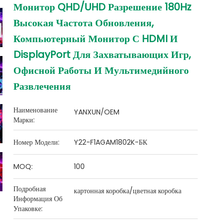
Монитор QHD/UHD Разрешение 180Hz
Высокая Частота Обновления,
Компьютерный Монитор С HDMI И
DisplayPort Для Захватывающих Игр,
Офисной Работы И Мультимедийного
Развлечения
Наименование
YANXUN/OEM
Марки:
Номер Модели:
Y22-F1AGAM1802K-БК
MOQ:
100
Подробная
картонная коробка/цветная коробка
Информация Об
Упаковке: