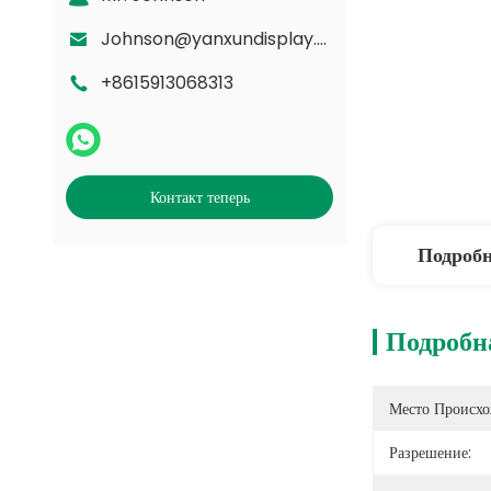
Johnson@yanxundisplay.com
+8615913068313
Контакт теперь
Подроб
Подробн
Место Происхо
Разрешение: