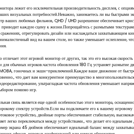
монитора лежит его исключительная производительность дисплея, с о
аших визуальных потребностей.Неважно, занимаетесь ли вы быстрыми эк
тр ваших любимых фильмов, QHD / UHD разрешение обеспечивает криста
ый приводит каждую сцену к жизни.Попрощайтесь с размытыми текстурам
 сражениях, отрегулировать дизайн или наслаждаться захватывающим к
ималистичный вид на вашем столе, но также уменьшает ослепление, чт
ния.
о отличает этот игровой монитор от других, так это его высокая скорост
 и для обычных игроков.частота обновления 180 Гц устраняет размытие д
, MOBA, гоночных и экшн-приключений.Каждое ваше движение от быстр
овенно., что дает вам конкурентное преимущество в многопользовательс
идеоредактирование, ультрагладкая частота обновления уменьшает напряж
ыбором помимо игр.
ная связь является еще одной особенностью этого монитора, оснащенн
рокому спектру устройств.Если вы подключаете его к вашему игровому 
токовое устройство, двойные порты обеспечивают стабильную, высокока
ет легко переключаться между устройствами., что делает его идеальным 
змер экрана 45 дюймов обеспечивает идеальный баланс между захватыв
машних офисов, игровых конфигураций или комнат общежития.