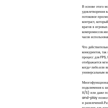
В основе этого 
удовлетворения в
потоковое просмо
контраст, котор
врагов в игровых
компромиссов.мин
часов использова
Что действительн
конкурентов, так
процесс для FPS
отображается мгн
когда-либо.или в
универсальным в
Многофункциональ
подключения к ши
X/S) или даже по
and-play позволя
и развлечений.Ра
подходит для до