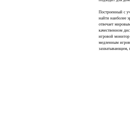
Построенный с уч
найти наиболее 
отвечает мировым
качественном ди
игровой монитор
медленным игров
захватывающим, г