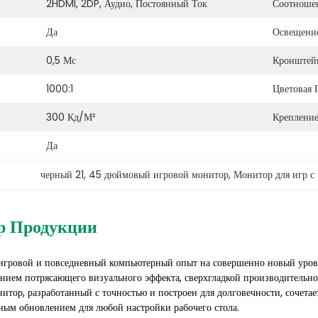
2HDMI, 2DP, Аудио, Постоянный Ток
Соотношен
Да
Освещение
0,5 Мс
Кронштей
1000:1
Цветовая 
300 Кд/м²
Крепление
Да
черный 21
, 
45 дюймовый игровой монитор
, 
Монитор для игр с
р Продукции
игровой и повседневный компьютерный опыт на совершенно новый уро
нием потрясающего визуального эффекта, сверхгладкой производительно
итор, разработанный с точностью и построен для долговечности, сочета
ьным обновлением для любой настройки рабочего стола.