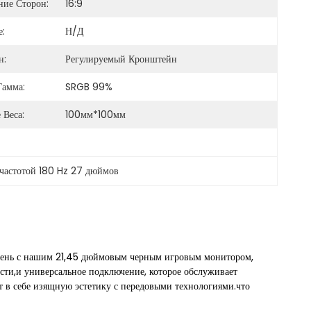
ие Сторон:
16:9
:
Н/Д
н:
Регулируемый Кронштейн
Гамма:
SRGB 99%
 Веса:
100мм*100мм
 частотой 180 Hz 27 дюймов
вень с нашим 21,45 дюймовым черным игровым монитором,
сти,и универсальное подключение, которое обслуживает
ет в себе изящную эстетику с передовыми технологиями.что