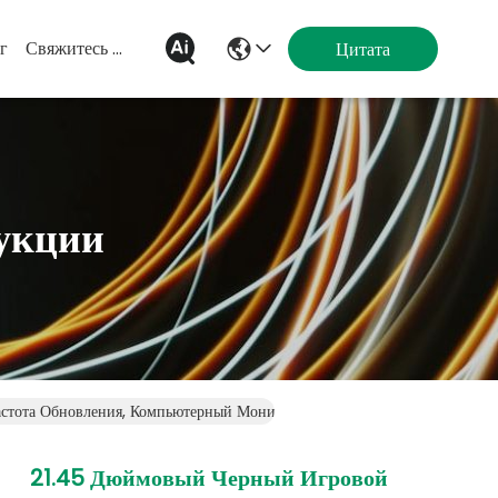
г
Свяжитесь Мы
Цитата
укции
тота Обновления, Компьютерный Монитор С HDMI И DisplayPort Для З
21.45 Дюймовый Черный Игровой