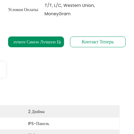
T/T, L/C, Western Union,
Условия Оплаты:
MoneyGram
Контакт Теперь
Получите Самую Лучшую Цену
2 Дюйма
IPS-Панель