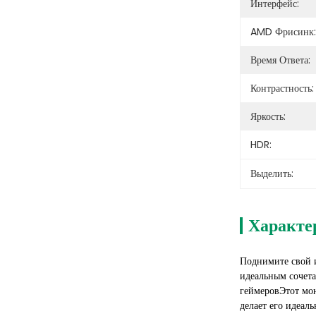
Интерфейс:
AMD Фрисинк:
Время Ответа:
Контрастность:
Яркость:
HDR:
Выделить:
Характе
Поднимите свой 
идеальным сочета
геймеровЭтот мон
делает его идеал