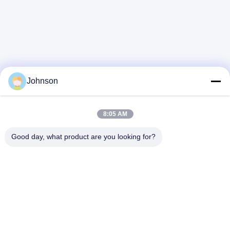
Fashion Park, número 3 de la calle Langjing, bloque
Dalang, distrito de Longhua, Shenzhen, China.
Políticas de privacidad
|
Mapa del Sitio
Buena calidad de China Monitor de juego de 34 pulgadas
Proveedor. © de Copyright 2025-2026 Shenzhen Yanxun
Johnson
Display Technology Co., Ltd. . Todos los derechos
reservados.
8:05 AM
Good day, what product are you looking for?