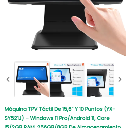
Máquina TPV Táctil De 15,6” Y 10 Puntos (YX-
SY521J) – Windows 11 Pro/Android 11, Core
I5/2GB RAM, 256GB/8GB De Almacenamiento,