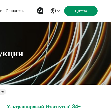
г
Свяжитесь Мы
Цитата
укции
ием
Ультраширокий Изогнутый 34-