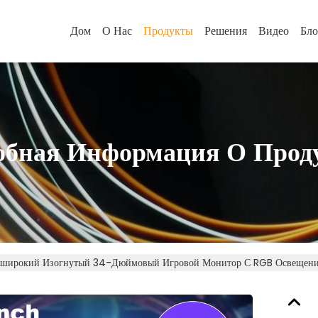
Дом
О Нас
Продукты
Решения
Видео
Бло
обная Информация О Прод
аширокий Изогнутый 34-Дюймовый Игровой Монитор С RGB Освещен