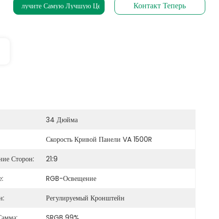
Контакт Теперь
Получите Самую Лучшую Цену
34 Дюйма
Скорость Кривой Панели VA 1500R
ие Сторон:
21:9
:
RGB-Освещение
н:
Регулируемый Кронштейн
Гамма:
SRGB 99%