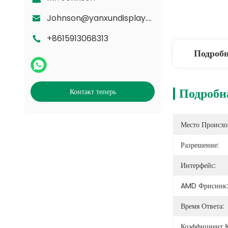
Johnson@yanxundisplay.com
+8615913068313
Подроб
Подробн
Контакт теперь
Место Происхо
Разрешение:
Интерфейс:
AMD Фрисинк:
Время Ответа:
Коэффициент К