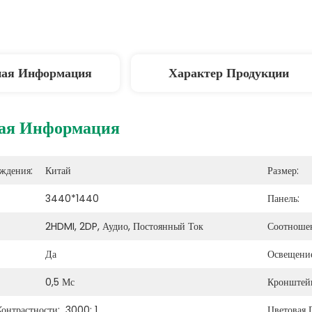
ная Информация
Характер Продукции
ая Информация
ждения:
Китай
Размер:
3440*1440
Панель:
2HDMI, 2DP, Аудио, Постоянный Ток
Соотношен
Да
Освещение
0,5 Мс
Кронштей
онтрастности:
3000: 1
Цветовая 