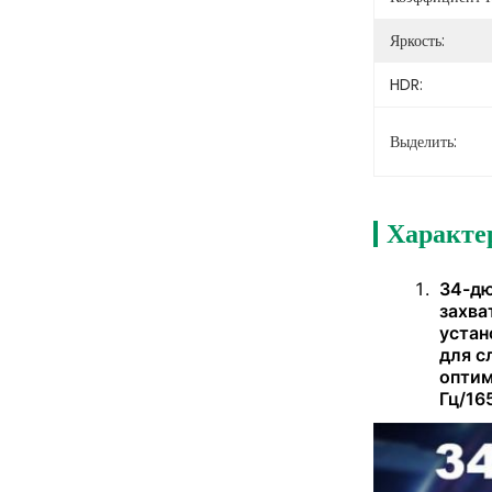
Яркость:
HDR:
Выделить:
Характе
34-дю
захва
устан
для с
оптим
Гц/16