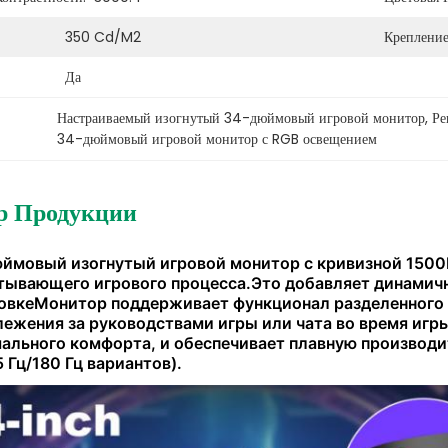
350 Cd/m2
Крепление
Да
Настраиваемый изогнутый 34-дюймовый игровой монитор
, 
Ре
34-дюймовый игровой монитор с RGB освещением
р Продукции
ймовый изогнутый игровой монитор с кривизной 1500R
тывающего игрового процесса.Это добавляет динамич
овкеМонитор поддерживает функционал разделенного 
лежения за руководствами игры или чата во время иг
ального комфорта, и обеспечивает плавную производит
5 Гц/180 Гц вариантов).