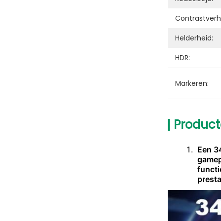
Contrastverh
Helderheid:
HDR:
Markeren:
Product
Een 3
gamepl
functi
presta