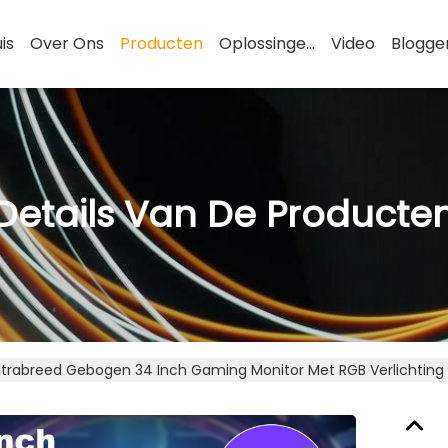
is
Over Ons
Producten
Oplossingen
Video
Blogge
Details Van De Producte
ltrabreed Gebogen 34 Inch Gaming Monitor Met RGB Verlichting