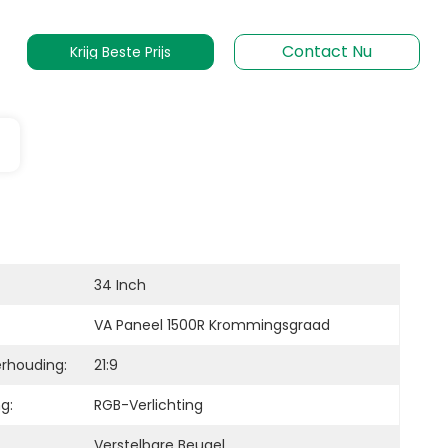
Contact Nu
Krijg Beste Prijs
34 Inch
VA Paneel 1500R Krommingsgraad
rhouding:
21:9
ng:
RGB-Verlichting
Verstelbare Beugel