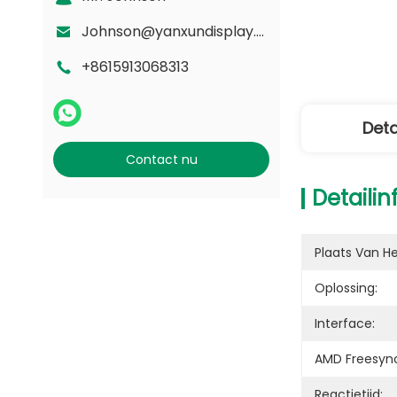
Johnson@yanxundisplay.com
+8615913068313
Deta
Contact nu
Detaili
Plaats Van H
Oplossing:
Interface:
AMD Freesyn
Reactietijd: