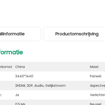
ilinformatie
Productomschrijving
nformatie
erkomst:
China
Maat:
3440*1440
Paneel:
2HDMI, 2DP, Audio, Gelijkstroom
Aspectve
c:
Ja
Verlichti
0,5 Ms
Beugel: