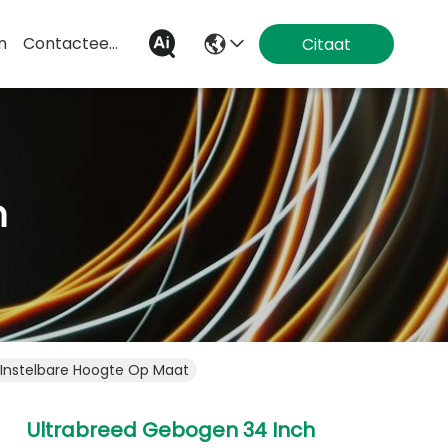
n
Contacteer Ons
Citaat
n
 Instelbare Hoogte Op Maat
Ultrabreed Gebogen 34 Inch