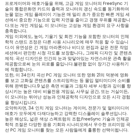
프로게이머와 애호가들을 위해, 고급 게임 모니터의 FreeSync 기
술의 통합은화면 카드의 출력과 모니터의 갱신 속도를 동기화하여
눈물 없는 게임 플레이이 기능은 매 밀리 초가 중요한 빠른 게임 세
션에서 중요한 기능으로 입력 지연을 줄이고 경쟁 우위를 제공합니
다.또는 개인 게임실, 이 모니터는 고성능 게임 환경의 요구 사항을
충족합니다.
게임 이외에도, 높이, 기울기 및 회전 기능을 포함한 모니터의 인체
학적 스탠드 조정은 다른 사용 시나리오에 매우 적응 할 수 있습니
다.이 유연성은 긴 게임 마라톤이나 비디오 편집과 같은 전문 작업
세션에서 편안한 시청 각도를 보장합니다., 그래픽 디자인 및 콘텐츠
제작. 곡선 디자인은 인간의 눈과 맞닿아있는 자연스러운 관측 활을
제공함으로써 눈의 피로를 줄입니다.불편함 없이 장기간 사용하기
에 적합합니다..
또한, 이 34인치 곡선 PC 게임 모니터 또한 영화 21의 덕분에 영화
를 보고 고화질 콘텐츠를 스트리밍하는 등 몰입 멀티미디어 소비를
위해 완벽합니다.9 넓은 측면 비율과 그림자 세부 사항과 깊이를 향
상시키는 높은 대비 비율전용 게임실, 사무실 공간, 또는 거실이든,
이 모니터는 뛰어난 성능과 인체공학적 디자인으로 모든 시각 경험
을 향상시킵니다.
요약하자면, 34 인치 게임 모니터는 게이머, 전문가 및 멀티미디어
애호가 모두에게 다재다능하고 강력한 디스플레이 솔루션입니다.
높은 해상도, 넓은 색상 스펙트럼의 조합,FreeSync 기술과 인체공
학적 조절은 다양한 응용 기회와 시나리오에서 우수한 프리미엄 곡
선 PC 게임 모니터를 찾는 모든 사람들에게 훌륭한 선택이됩니다.