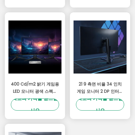
브래킷 34인치 게이밍 모
니터
400 Cd/m2 밝기 게임용
21 9 측면 비율 34 인치
LED 모니터 광색 스펙트
게임 모니터 2 DP 인터페
최고의 가격을 얻으십
최고의 가격을 얻으십
럼 99% SRGB 게임용 생
이스와 100 X 100 mm
동감 넘치는 색상을 제공
Vesa Mount 호환성 게
시오
시오
합니다
임 설정에 이상적입니다