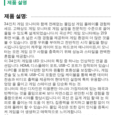
제품 설명
제품 설명:
34인치 게임 모니터와 함께 전례없는 몰입성 게임 플레이를 경험하
세요. 고해상도 게임 모니터로 게임 설정을 전문적인 수준으로 끌어
올릴 수 있도록 설계되었습니다.이 곡선 PC 게임 모니터에는 21:9
화면 비율, 초 넓은 시청 경험을 제공하여 게임 환경의 더 많은 것을
볼 수 있습니다. 경쟁 우위를 부여하고 전반적인 시각 몰입을 향상
시킵니다.당신이 캐주얼 게이머 또는 하드코어 매니아이든,이 모니
터는 모든 게임 요구 사항을 충족하기 위해 성능과 스타일을 완벽한
혼합을 제공합니다.
이 34인치 게임용 LED 모니터의 특징 중 하나는 인상적인 연결 옵
션입니다. HDMI, 디스플레이 포트, USB-C 포트가 장착되어 있습니
다.PC를 포함한 다양한 장치와 원활한 호환성을 보장합니다., 게임
콘솔 및 노트북. USB-C의 포함은 단일 케이블을 통해 빠른 데이터
전송과 비디오 출력을 제공하여 현대적인 설정에 특히 유용합니다.
엉망 을 줄이고 게임 스테이션 을 단순화 하는 것.
모니터의 곡선 디자인은 미용뿐만 아니라 가장자리에 있는 왜곡과
반짝이는 것을 줄임으로써 보다 자연스럽고 편안한 시청 경험을 창
출함으로써 시야를 향상시킵니다.이 곡선 은 길게 게임 할 때 눈 의
피로 를 줄이는 데 도움 이 된다, 집중력을 유지하고 불편함 없이 더
오래 플레이 할 수 있습니다. 몰입 곡선은 또한 깊이 인식을 증폭시
켜 게임을 더 생생하고 매력적으로 느끼게합니다.