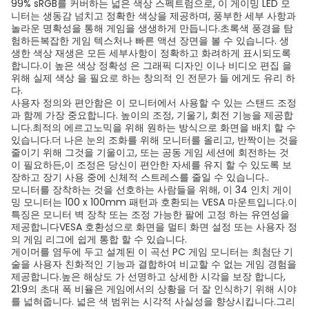
99% sRGB를 커버하는 넓은 색상 스펙트럼으로, 이 게이밍 LED 모
니터는 생동감 넘치고 정확한 색상을 제공하며, 풍부한 세부 사항과
놀라운 명확성을 통해 게임을 생생하게 만듭니다.초록색 풍경을 탐
험하든복잡한 게임 텍스처나 빠른 액션 장면을 볼 수 있습니다. 생
생한 색상 재생은 모든 세부사항이 정확하고 화려하게 표시되도록
합니다.이 높은 색상 정확성 은 그래픽 디자인 이나 비디오 편집 을
위해 실제 색상 을 필요로 하는 창의적 인 전문가 들 에게도 유리 하
다.
사용자 정의와 편안함은 이 모니터에서 사용할 수 있는 스탠드 조정
과 함께 가장 중요합니다. 높이의 조정, 기울기, 회전 기능을 제공합
니다.최적의 에르고노믹을 위해 원하는 방식으로 화면을 배치 할 수
있습니다.더 나은 눈의 조화를 위해 모니터를 올리고, 반짝이는 것을
줄이기 위해 그것을 기울이고, 또는 공동 게임 세션에 회전하는 것
이 필요하든,이 조정은 당신이 편안한 자세를 유지 할 수 있도록 보
장하고 장기 사용 중에 신체적 스트레스를 줄일 수 있습니다..
모니터를 장착하는 것을 선호하는 사람들을 위해, 이 34 인치 게이
밍 모니터는 100 x 100mm 패턴과 호환되는 VESA 마운트입니다.이
특징은 모니터 벽 장착 또는 조정 가능한 팔에 고정 하는 유연성을
제공합니다VESA 호환성으로 화면을 멀티 화면 설정 또는 사용자 정
의 게임 리그에 쉽게 통합 할 수 있습니다.
게이머를 염두에 두고 설계된 이 곡선 PC 게임 모니터는 최첨단 기
술을 사용자 친화적인 기능과 결합하여 비교할 수 없는 게임 경험을
제공합니다.높은 해상도 가 선명하고 상세한 시각을 보장 합니다,
21:9의 초대 폭 비율은 게임에서의 상황을 더 잘 인식하기 위해 시야
를 넓혀줍니다. 넓은 색 범위는 시각적 사실성을 향상시킵니다.그리