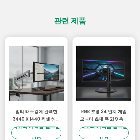
관련 제품
멀티 태스킹에 완벽한
RGB 조명 34 인치 게임
3440 X 1440 픽셀 해상
모니터 초대 폭 21 9 측면
최고의 가격을 얻으십
최고의 가격을 얻으십
도와 99% SRGB 넓은 색
비율 조정 가능한 브래킷
영역을 갖춘 조정 가능한
곡선 화면
시오
시오