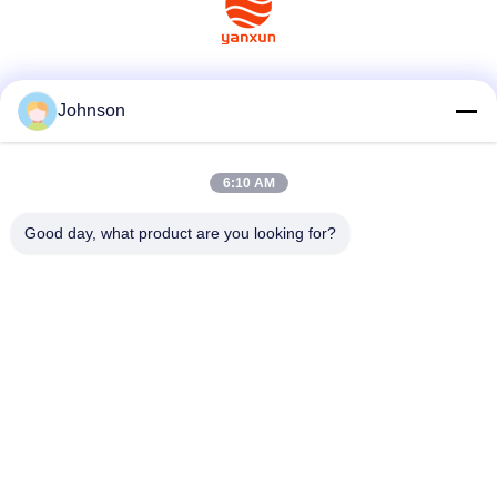
소셜 미디어
Johnson
6:10 AM
빠른 연락
Good day, what product are you looking for?
Tel
+86-400-0939019
이메일
Johnson@yanxundisplay.com
주소
중국 선전시 롱화구 달랑 블록 랑징로 3번지 싱이 1993 디지
털 패션 파크 C동 10층 C1013, 518109