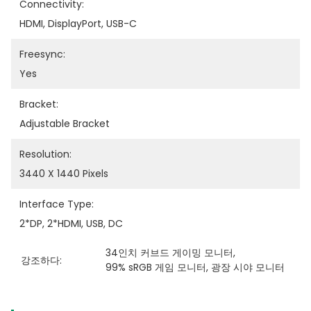
Connectivity:
HDMI, DisplayPort, USB-C
Freesync:
Yes
Bracket:
Adjustable Bracket
Resolution:
3440 X 1440 Pixels
Interface Type:
2*DP, 2*HDMI, USB, DC
34인치 커브드 게이밍 모니터
, 
강조하다:
99% sRGB 게임 모니터
, 
광장 시야 모니터