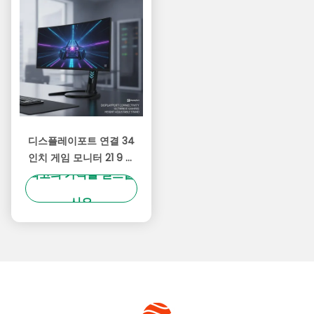
디스플레이포트 연결 34
인치 게임 모니터 21 9 측
최고의 가격을 얻으십
면 비율 높이 조절 스탠드
게임 및 전문용으로 최적
시오
화