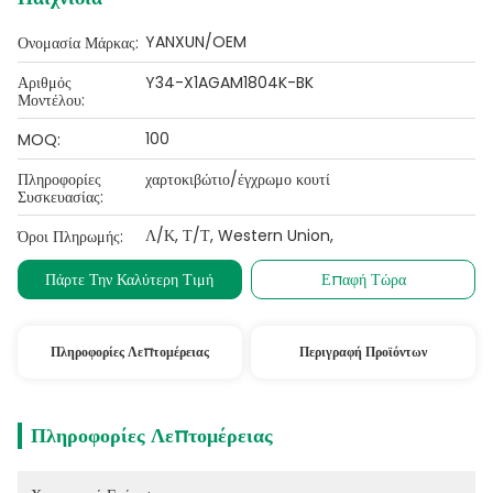
YANXUN/OEM
Ονομασία Μάρκας:
Αριθμός
Y34-X1AGAM1804K-BK
Μοντέλου:
100
MOQ:
Πληροφορίες
χαρτοκιβώτιο/έγχρωμο κουτί
Συσκευασίας:
Λ/Κ, Τ/Τ, Western Union,
Όροι Πληρωμής:
Πάρτε Την Καλύτερη Τιμή
Επαφή Τώρα
Πληροφορίες Λεπτομέρειας
Περιγραφή Προϊόντων
Πληροφορίες Λεπτομέρειας