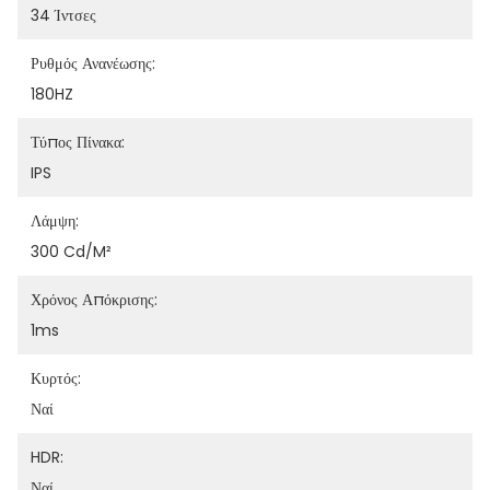
34 Ίντσες
Ρυθμός Ανανέωσης:
180HZ
Τύπος Πίνακα:
IPS
Λάμψη:
300 Cd/m²
Χρόνος Απόκρισης:
1ms
Κυρτός:
Ναί
HDR:
Ναί