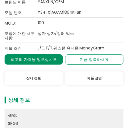
YANXUN/OEM
브랜드 이름:
Y34-X1AGAM1804K-BK
모델 번호:
100
MOQ:
포장에 대한 세부
상자 상자/컬러 박스
사항:
L/C,T/T,웨스턴 유니온,MoneyGram
지불 조건:
최고의 가격을 얻으십시오
지금 접촉하세요
상세 정보
제품 설명
상세 정보
색역:
SRGB