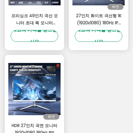
화면
프리싱크 49인치 곡선 모
27인치 화이트 곡선형 1K
니터 초대 폭 모니터
(1920x1080) 180Hz IPS
최고의 가격을 얻으십
최고의 가격을 얻으십
180HZ 32:9 비율
게이밍 모니터 - 5ms
GTG, 99% sRGB,
시오
시오
FreeSync 호환 & 시력
보호 모드
화면
HDR 27인치 곡면 모니터
1920x1080 180Hz IPS