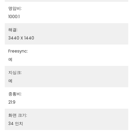
명암비:
1000:1
해결:
3440 X 1440
Freesync:
예
지싱크:
예
종횡비:
21:9
화면 크기:
34 인치