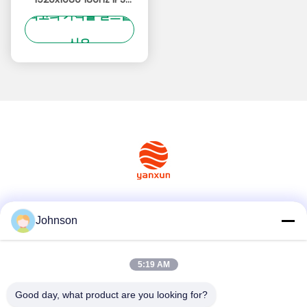
최고의 가격을 얻으십
1ms GTG 99% sRGB
FreeSync 호환 아이 케어
시오
링 RGB 글로우 슬릭 컨투
어 게이밍 스크린
소셜 미디어
Johnson
5:19 AM
빠른 연락
Good day, what product are you looking for?
Tel