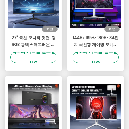
화면
화면
27" 곡선 모니터 뒷면: 링
144Hz 165Hz 180Hz 34인
RGB 광택 + 매끄러운 윤
치 곡선형 게이밍 모니터
최고의 가격을 얻으십
최고의 가격을 얻으십
곽 ️ 설정의 시각적 기운을
1440p RGB LED 컴퓨터
높여주십시오.1K
모니터 울트라와이드
시오
시오
(1920x1080) 180Hz IPS
게임 모니터 - 1ms GTG,
99% sRGB, FreeSync 호
환 및 눈 관리