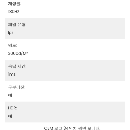
재생률:
180HZ
패널 유형:
Ips
명도:
300cd/m²
응답 시간:
1ms
구부러진:
예
HDR:
예
OEM 로고 34인치 평면 모니터
, 