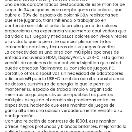
Una de las características destacadas de este monitor de
juego de 34 pulgadas es su amplia gama de colores, que
cubre el 99% del espacio de color sRGB.y realistaYa sea
que esté jugando, transmitiendo o trabajando en
contenido sensible al color, la amplia gama de colores
proporciona una experiencia visualmente cautivadora que
da vida a sus juegos y medios.Los colores son vivos y reales
a la vida, lo que le permite apreciar plenamente los
intrincados detalles y texturas de sus juegos favoritos.
La conectividad es una brisa con múltiples opciones de
entrada incluyendo HDMI, DisplayPort, y USB-C. Esta gama
versátil de opciones de conectividad significa que usted
puede conectar fácilmente su consola de juegos, PC,
portátil,o otros dispositivos sin necesidad de adaptadores
adicionalesEl puerto USB-C también admite transferencia
de datos y suministro de energía, lo que le permite
mantener su espacio de trabajo limpio y organizado
mientras carga dispositivos compatibles.Los puertos
múltiples aseguran el cambio sin problemas entre los
dispositivos, haciendo que este monitor de juegos de
gama alta sea una adición verdaderamente versátil a su
configuración.
Con una relación de contraste de 1000:1, este monitor
ofrece negros profundos y blancos brillantes, mejorando la
calidad general de la imagen y proporcionando una