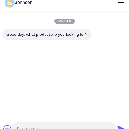
Johnson
Contacto rápido
5:57 AM
Teléfono
+86-400-0939019
Good day, what product are you looking for?
Email
Johnson@yanxundisplay.com
Dirección
C1013, décimo piso, edificio C, Xingyi 1993 Digital
Fashion Park, número 3 de la calle Langjing, bloque
Dalang, distrito de Longhua, Shenzhen, China.
Políticas de privacidad
|
Mapa del Sitio
Buena calidad de China Monitor de juego de 34 pulgadas
Proveedor. © de Copyright 2025-2026 Shenzhen Yanxun
Display Technology Co., Ltd. . Todos los derechos