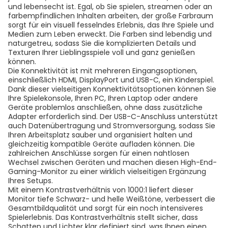
und lebensecht ist. Egal, ob Sie spielen, streamen oder an
farbempfindlichen Inhalten arbeiten, der große Farbraum
sorgt für ein visuell fesselndes Erlebnis, das Ihre Spiele und
Medien zum Leben erweckt. Die Farben sind lebendig und
naturgetreu, sodass Sie die komplizierten Details und
Texturen Ihrer Lieblingsspiele voll und ganz genießen
können.
Die Konnektivität ist mit mehreren Eingangsoptionen,
einschließlich HDMI, DisplayPort und USB-C, ein Kinderspiel.
Dank dieser vielseitigen Konnektivitätsoptionen können Sie
Ihre Spielekonsole, Ihren PC, Ihren Laptop oder andere
Geräte problemlos anschließen, ohne dass zusätzliche
Adapter erforderlich sind. Der USB-C-Anschluss unterstützt
auch Datenübertragung und Stromversorgung, sodass Sie
Ihren Arbeitsplatz sauber und organisiert halten und
gleichzeitig kompatible Geräte aufladen können. Die
zahlreichen Anschlüsse sorgen für einen nahtlosen
Wechsel zwischen Geräten und machen diesen High-End-
Gaming-Monitor zu einer wirklich vielseitigen Ergänzung
Ihres Setups.
Mit einem Kontrastverhältnis von 1000:1 liefert dieser
Monitor tiefe Schwarz- und helle Weißtöne, verbessert die
Gesamtbildqualität und sorgt für ein noch intensiveres
Spielerlebnis. Das Kontrastverhältnis stellt sicher, dass
Schatten und Lichter klar definiert sind, was Ihnen einen