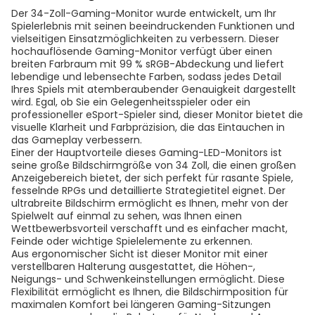
Der 34-Zoll-Gaming-Monitor wurde entwickelt, um Ihr
Spielerlebnis mit seinen beeindruckenden Funktionen und
vielseitigen Einsatzmöglichkeiten zu verbessern. Dieser
hochauflösende Gaming-Monitor verfügt über einen
breiten Farbraum mit 99 % sRGB-Abdeckung und liefert
lebendige und lebensechte Farben, sodass jedes Detail
Ihres Spiels mit atemberaubender Genauigkeit dargestellt
wird. Egal, ob Sie ein Gelegenheitsspieler oder ein
professioneller eSport-Spieler sind, dieser Monitor bietet die
visuelle Klarheit und Farbpräzision, die das Eintauchen in
das Gameplay verbessern.
Einer der Hauptvorteile dieses Gaming-LED-Monitors ist
seine große Bildschirmgröße von 34 Zoll, die einen großen
Anzeigebereich bietet, der sich perfekt für rasante Spiele,
fesselnde RPGs und detaillierte Strategietitel eignet. Der
ultrabreite Bildschirm ermöglicht es Ihnen, mehr von der
Spielwelt auf einmal zu sehen, was Ihnen einen
Wettbewerbsvorteil verschafft und es einfacher macht,
Feinde oder wichtige Spielelemente zu erkennen.
Aus ergonomischer Sicht ist dieser Monitor mit einer
verstellbaren Halterung ausgestattet, die Höhen-,
Neigungs- und Schwenkeinstellungen ermöglicht. Diese
Flexibilität ermöglicht es Ihnen, die Bildschirmposition für
maximalen Komfort bei längeren Gaming-Sitzungen