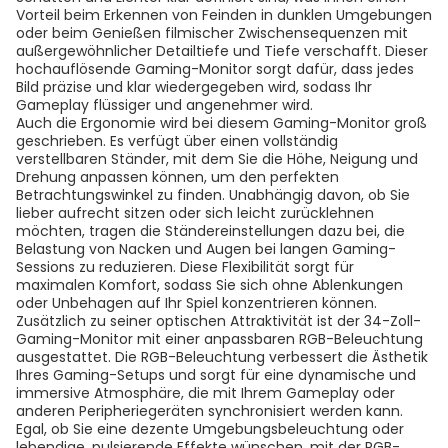
Vorteil beim Erkennen von Feinden in dunklen Umgebungen
oder beim Genießen filmischer Zwischensequenzen mit
außergewöhnlicher Detailtiefe und Tiefe verschafft. Dieser
hochauflösende Gaming-Monitor sorgt dafür, dass jedes
Bild präzise und klar wiedergegeben wird, sodass Ihr
Gameplay flüssiger und angenehmer wird.
Auch die Ergonomie wird bei diesem Gaming-Monitor groß
geschrieben. Es verfügt über einen vollständig
verstellbaren Ständer, mit dem Sie die Höhe, Neigung und
Drehung anpassen können, um den perfekten
Betrachtungswinkel zu finden. Unabhängig davon, ob Sie
lieber aufrecht sitzen oder sich leicht zurücklehnen
möchten, tragen die Ständereinstellungen dazu bei, die
Belastung von Nacken und Augen bei langen Gaming-
Sessions zu reduzieren. Diese Flexibilität sorgt für
maximalen Komfort, sodass Sie sich ohne Ablenkungen
oder Unbehagen auf Ihr Spiel konzentrieren können.
Zusätzlich zu seiner optischen Attraktivität ist der 34-Zoll-
Gaming-Monitor mit einer anpassbaren RGB-Beleuchtung
ausgestattet. Die RGB-Beleuchtung verbessert die Ästhetik
Ihres Gaming-Setups und sorgt für eine dynamische und
immersive Atmosphäre, die mit Ihrem Gameplay oder
anderen Peripheriegeräten synchronisiert werden kann.
Egal, ob Sie eine dezente Umgebungsbeleuchtung oder
lebendige, pulsierende Effekte wünschen, mit der RGB-