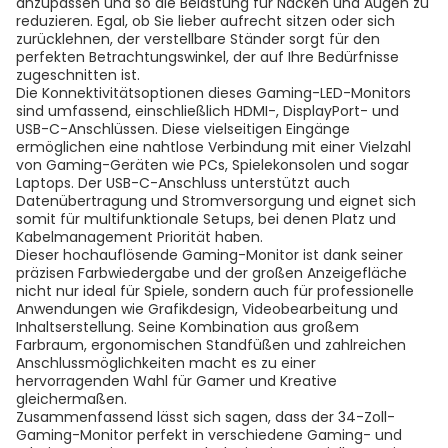
anzupassen und so die Belastung für Nacken und Augen zu
reduzieren. Egal, ob Sie lieber aufrecht sitzen oder sich
zurücklehnen, der verstellbare Ständer sorgt für den
perfekten Betrachtungswinkel, der auf Ihre Bedürfnisse
zugeschnitten ist.
Die Konnektivitätsoptionen dieses Gaming-LED-Monitors
sind umfassend, einschließlich HDMI-, DisplayPort- und
USB-C-Anschlüssen. Diese vielseitigen Eingänge
ermöglichen eine nahtlose Verbindung mit einer Vielzahl
von Gaming-Geräten wie PCs, Spielekonsolen und sogar
Laptops. Der USB-C-Anschluss unterstützt auch
Datenübertragung und Stromversorgung und eignet sich
somit für multifunktionale Setups, bei denen Platz und
Kabelmanagement Priorität haben.
Dieser hochauflösende Gaming-Monitor ist dank seiner
präzisen Farbwiedergabe und der großen Anzeigefläche
nicht nur ideal für Spiele, sondern auch für professionelle
Anwendungen wie Grafikdesign, Videobearbeitung und
Inhaltserstellung. Seine Kombination aus großem
Farbraum, ergonomischen Standfüßen und zahlreichen
Anschlussmöglichkeiten macht es zu einer
hervorragenden Wahl für Gamer und Kreative
gleichermaßen.
Zusammenfassend lässt sich sagen, dass der 34-Zoll-
Gaming-Monitor perfekt in verschiedene Gaming- und