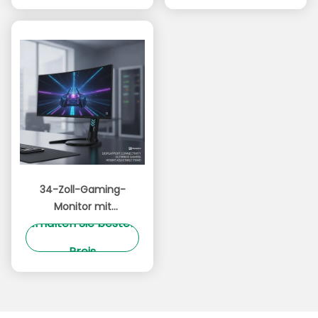
Farben für das Spielen
Kompatibilität Ideal für
Gaming-Setup
34-Zoll-Gaming-
Monitor mit
Erhalten Sie besten
DisplayPort-
Konnektivität und
Preis
einem
Seitenverhältnis von
21/9.
Höhenverstellbarer