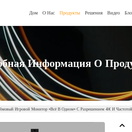
Дом
О Нас
Продукты
Решения
Видео
Бло
обная Информация О Прод
мовый Игровой Монитор «всё В Одном» С Разрешением 4K И Частотой 