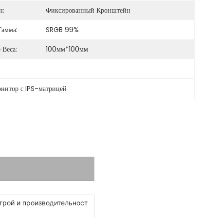
н:
Фиксированный Кронштейн
Гамма:
SRGB 99%
 Веса:
100мм*100мм
нитор с IPS-матрицей
игрой и производительност