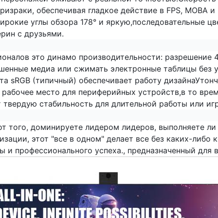
ризраки, обеспечивая гладкое действие в FPS, MOBA и 
ирокие углы обзора 178° и яркую,последовательные ц
рин с друзьями.
оналов это динамо производительности: разрешение 4
енные медиа или сжимать электронные таблицы без у
та sRGB (типичный) обеспечивает работу дизайнаУтон
рабочее место для периферийных устройств,в то вре
 твердую стабильность для длительной работы или иг
т того, доминируете лидером лидеров, выполняете ли 
изации, этот "все в одном" делает все без каких-либ
ы и профессионального успеха., предназначенный для в