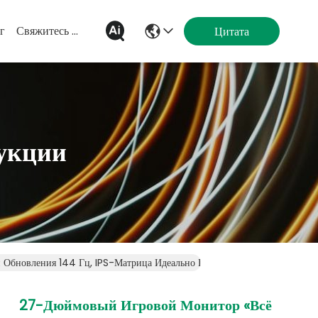
г
Свяжитесь Мы
Цитата
укции
Обновления 144 Гц, IPS-Матрица Идеально Подходит Для Игр И Работ
27-Дюймовый Игровой Монитор «всё