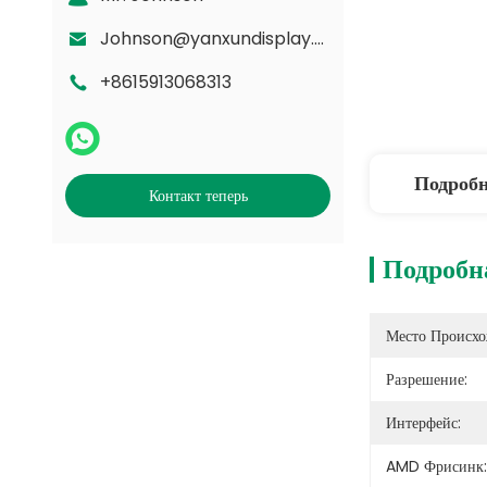
Johnson@yanxundisplay.com
+8615913068313
Подроб
Контакт теперь
Подробн
Место Происхо
Разрешение:
Интерфейс:
AMD Фрисинк: