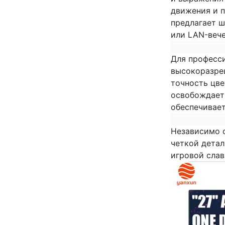
движения и п
предлагает ш
или LAN-вече
Для професси
высокоразреш
точность цве
освобождает 
обеспечивает
Независимо о
четкой детал
игровой слав