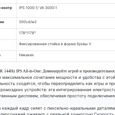
 контр
IPS 1000:1/ VA 3000:1
на
300cd/м2
178°/178°
Фиксированная стойка в форме буквы V
а
Никаких
 144Hz IPS All-in-One: Доминируйте игрой и производительнос
 максимальное сочетание мощности и удобства с этой
льность сходятся, чтобы переопределить как игры и п
громоздких устройств: эта интегрированная электрос
венным дисплеем, обеспечивая простоту подключения, 
в каждый кадр сияет с пиксельно-идеальными деталя
 персонажей оживают с реальной точностью.Скорость 