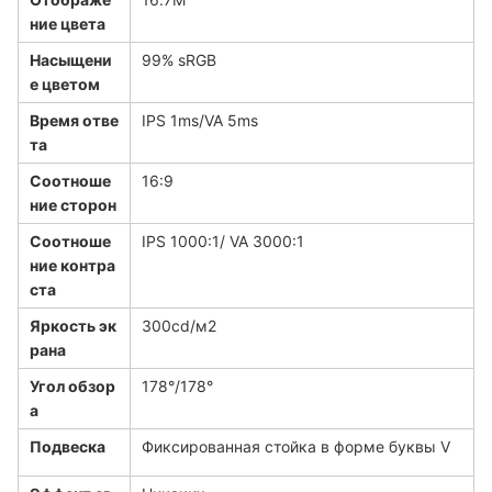
ние цвета
Насыщени
99% sRGB
е цветом
Время отве
IPS 1ms/VA 5ms
та
Соотноше
16:9
ние сторон
Соотноше
IPS 1000:1/ VA 3000:1
ние контра
ста
Яркость эк
300cd/м2
рана
Угол обзор
178°/178°
а
Подвеска
Фиксированная стойка в форме буквы V