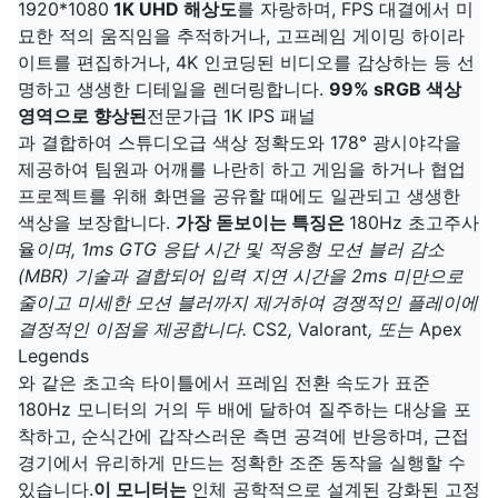
1920*1080
1K UHD 해상도
를 자랑하며, FPS 대결에서 미
묘한 적의 움직임을 추적하거나, 고프레임 게이밍 하이라
이트를 편집하거나, 4K 인코딩된 비디오를 감상하는 등 선
명하고 생생한 디테일을 렌더링합니다.
99% sRGB 색상
영역으로 향상된
전문가급 1K IPS 패널
과 결합하여 스튜디오급 색상 정확도와 178° 광시야각을
제공하여 팀원과 어깨를 나란히 하고 게임을 하거나 협업
프로젝트를 위해 화면을 공유할 때에도 일관되고 생생한
색상을 보장합니다.
가장 돋보이는 특징은
180Hz 초고주사
율
이며, 1ms GTG 응답 시간 및 적응형 모션 블러 감소
(MBR) 기술과 결합되어 입력 지연 시간을 2ms 미만으로
줄이고 미세한 모션 블러까지 제거하여 경쟁적인 플레이에
결정적인 이점을 제공합니다.
CS2
,
Valorant
, 또는
Apex
Legends
와 같은 초고속 타이틀에서 프레임 전환 속도가 표준
180Hz 모니터의 거의 두 배에 달하여 질주하는 대상을 포
착하고, 순식간에 갑작스러운 측면 공격에 반응하며, 근접
경기에서 유리하게 만드는 정확한 조준 동작을 실행할 수
있습니다.
이 모니터는
인체 공학적으로 설계된 강화된 고정