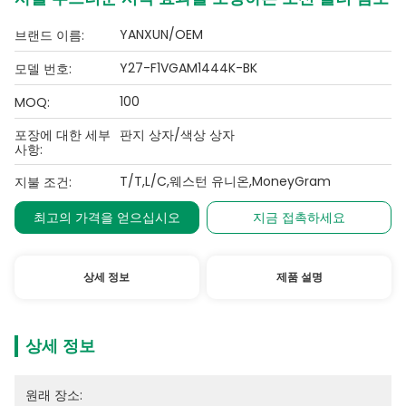
YANXUN/OEM
브랜드 이름:
Y27-F1VGAM1444K-BK
모델 번호:
100
MOQ:
포장에 대한 세부
판지 상자/색상 상자
사항:
T/T,L/C,웨스턴 유니온,MoneyGram
지불 조건:
최고의 가격을 얻으십시오
지금 접촉하세요
상세 정보
제품 설명
상세 정보
원래 장소: