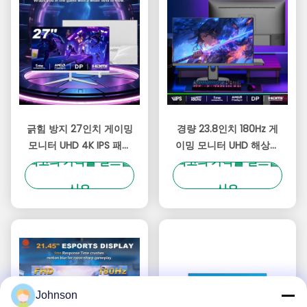
긁힘 방지 27인치 게이밍
경량 23.8인치 180Hz 게
모니터 UHD 4K IPS 패널
이밍 모니터 UHD 해상도
최고의 가격을 얻으십
최고의 가격을 얻으십
180Hz 3840x2160 해상
300cd/M2 밝기 OEM 브
도
랜드
시오
시오
Johnson