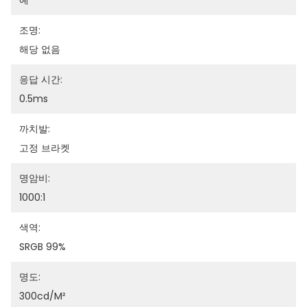
예
조명:
해당 없음
응답 시간:
0.5ms
까치발:
고정 브라켓
명암비:
1000:1
색역:
SRGB 99%
명도:
300cd/m²