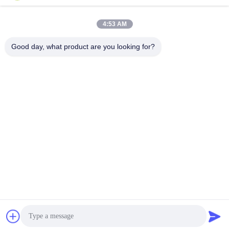
4:53 AM
Good day, what product are you looking for?
21.45인치 게이밍 모니터
1920x1080 2160x1440
QHD UHD 해상도 180Hz
27인치 오피스 모니터 1k
최고의 가격을 얻으십
최고의 가격을 얻으십
및 생생한 RGB 조명
2k 컴퓨터 모니터 안티 블
루 라이트
시오
시오