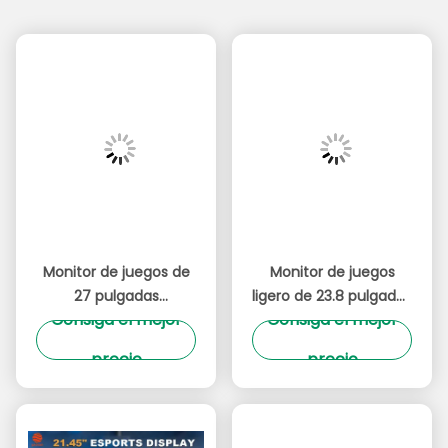
Monitor de juegos de
Monitor de juegos
27 pulgadas
ligero de 23.8 pulgadas
Consiga el mejor
Consiga el mejor
antiarañazos UHD 4K
y 180 Hz, resolución
IPS Panel 180Hz
UHD, brillo de 300
precio
precio
Resolución 3840x2160
cd/m2, marca OEM