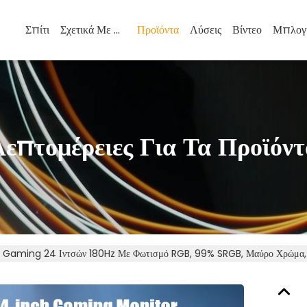
Σπίτι
Σχετικά Με Εμάς
Προϊόντα
Λύσεις
Βίντεο
Μπλογ
Λεπτομέρειες Για Τα Προϊόντ
 Gaming 24 Ιντσών 180Hz Με Φωτισμό RGB, 99% SRGB, Μαύρο Χρώμα,