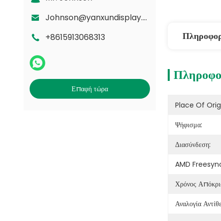
Johnson@yanxundisplay.com
Πληροφορ
+8615913068313
Πληροφορ
Επαφή τώρα
Place Of Orig
Ψήφισμα:
Διασύνδεση:
AMD Freesyn
Χρόνος Απόκρι
Αναλογία Αντίθ