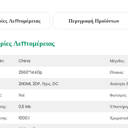
ίες Λεπτομέρειας
Περιγραφή Προϊόντων
ίες Λεπτομέρειας
in:
China
Μέγεθος:
2560*1440p
Πίνακας:
2HDMI, 2DP, Ήχος, DC
Αναλογία 
c:
Ναί
Φωτισμός:
σης:
0,5 Ms
Υποστήριγ
εσης:
1000:1
Χρωματική