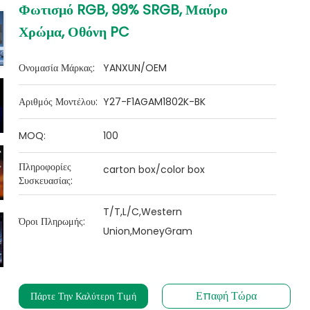
Φωτισμό RGB, 99% SRGB, Μαύρο
Χρώμα, Οθόνη PC
Ονομασία Μάρκας:
YANXUN/OEM
Αριθμός Μοντέλου:
Y27-F1AGAM1802K-BK
MOQ:
100
Πληροφορίες
carton box/color box
Συσκευασίας:
T/T,L/C,Western
Όροι Πληρωμής:
Union,MoneyGram
Επαφή Τώρα
Πάρτε Την Καλύτερη Τιμή