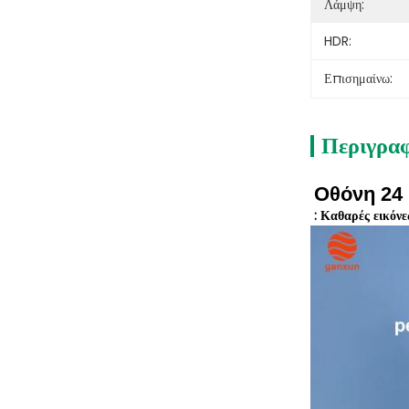
Λάμψη:
HDR:
Επισημαίνω:
Περιγρα
Οθόνη 24
:
Καθαρές εικόνε