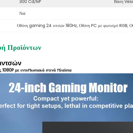
300 Cd/m²
Βάση Ves
Ναί
Οθόνη gaming 24 ιντσών 180Hz
, 
Οθόνη PC με φωτισμό RGB
, 
Ο
φή Προϊόντων
 ιντσών
ς 1080P με εντυπωσιακά στενά πλαίσια