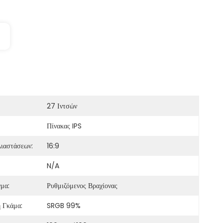
27 Ιντσών
Πίνακας IPS
Διαστάσεων:
16:9
N/A
μα:
Ρυθμιζόμενος Βραχίονας
 Γκάμα:
SRGB 99%