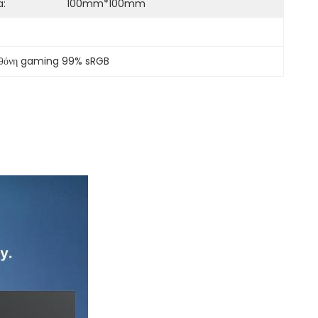
a:
100mm*100mm
θόνη gaming 99% sRGB