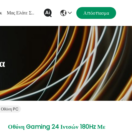
κ
Μας Ελάτε Σε Επαφή Με
Απόσπασμα
α
 Οθόνη PC
Οθόνη Gaming 24 Ιντσών 180Hz Με