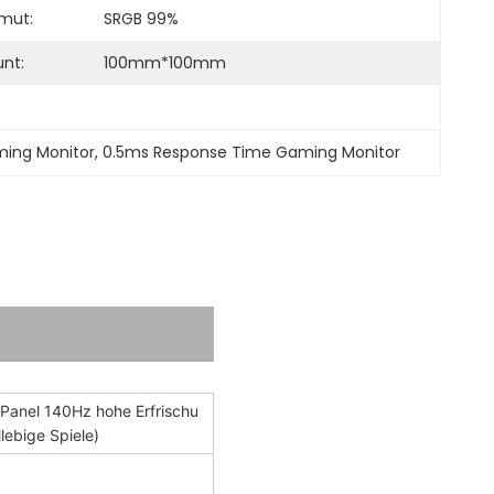
mut:
SRGB 99%
nt:
100mm*100mm
ming Monitor
, 
0.5ms Response Time Gaming Monitor
Panel 140Hz hohe Erfrischu
llebige Spiele)