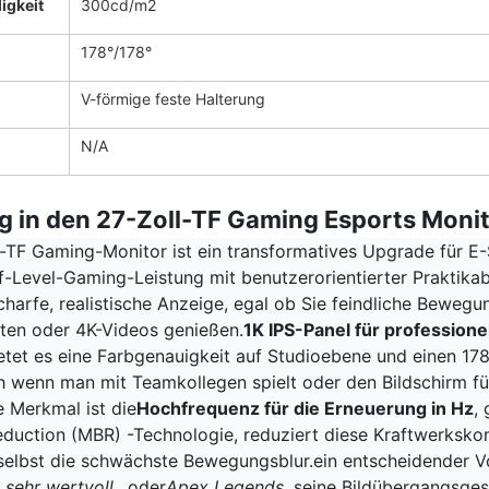
igkeit
300cd/m2
178°/178°
V-förmige feste Halterung
N/A
g in den 27-Zoll-TF Gaming Esports Monit
l-TF Gaming-Monitor ist ein transformatives Upgrade für E-
f-Level-Gaming-Leistung mit benutzerorientierter Praktikabi
scharfe, realistische Anzeige, egal ob Sie feindliche Beweg
iten oder 4K-Videos genießen.
1K IPS-Panel für professio
etet es eine Farbgenauigkeit auf Studioebene und einen 178
h wenn man mit Teamkollegen spielt oder den Bildschirm fü
e Merkmal ist die
Hochfrequenz für die Erneuerung in Hz
,
eduction (MBR) -Technologie, reduziert diese Kraftwerksk
 selbst die schwächste Bewegungsblur.ein entscheidender Vo
t sehr wertvoll.
, oder
Apex Legends
, seine Bildübergangsges