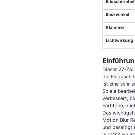
Bildschirmhell
Blickwinkel
Klammer
Lichtwirkung
Einführun
Dieser 27-Zol
die Flaggschif
ist eine sehr 
Spiele bearbe
verbessert, bi
Farbtöne, auc
Das wichtigst
Motion Blur R
und beseitigt
wie
CS2
,
Sie is