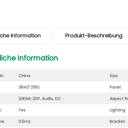
iche Information
Produkt-Beschreibung
liche Information
in:
China
Size:
3840*2160
Panel:
2HDMI, 2DP, Audio, DC
Aspect Ra
c:
Yes
Lighting:
me:
0.5ms
Bracket: