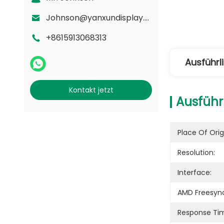
Johnson@yanxundisplay.com
+8615913068313
Ausführl
Kontakt jetzt
Ausführ
Place Of Orig
Resolution:
Interface:
AMD Freesyn
Response Ti