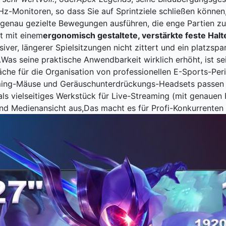
-Monitoren, so dass Sie auf Sprintziele schließen können, 
 genau gezielte Bewegungen ausführen, die enge Partien zu
st mit einem
ergonomisch gestaltete, verstärkte feste Hal
iver, längerer Spielsitzungen nicht zittert und ein platzs
.Was seine praktische Anwendbarkeit wirklich erhöht, ist s
äche für die Organisation von professionellen E-Sports-Per
ing-Mäuse und Geräuschunterdrückungs-Headsets passen p
als vielseitiges Werkstück für Live-Streaming (mit genauen 
und Medienansicht aus,Das macht es für Profi-Konkurrenten