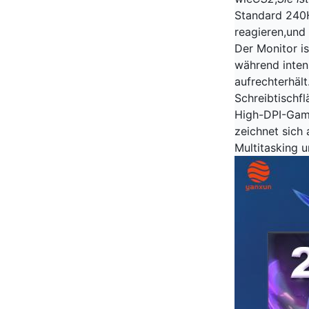
Standard 240Hz
reagieren,und
Der Monitor i
während intens
aufrechterhält
Schreibtischfl
High-DPI-Gam
zeichnet sich 
Multitasking 