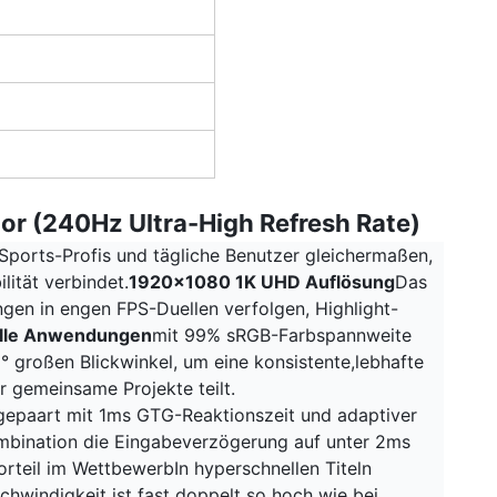
or (240Hz Ultra-High Refresh Rate)
Sports-Profis und tägliche Benutzer gleichermaßen,
lität verbindet.
1920x1080 1K UHD Auflösung
Das
ungen in engen FPS-Duellen verfolgen, Highlight-
nelle Anwendungen
mit 99% sRGB-Farbspannweite
° großen Blickwinkel, um eine konsistente,lebhafte
r gemeinsame Projekte teilt.
 gepaart mit 1ms GTG-Reaktionszeit und adaptiver
ombination die Eingabeverzögerung auf unter 2ms
rteil im WettbewerbIn hyperschnellen Titeln
chwindigkeit ist fast doppelt so hoch wie bei