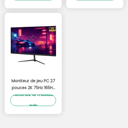
prix
prix
dynamique
lumière bleue
Moniteur de jeu PC 27
pouces 2K 75Hz 165Hz
Obtenez le meilleur
Technologie de
rafraîchissement
prix
élevée Cadre ultra fin