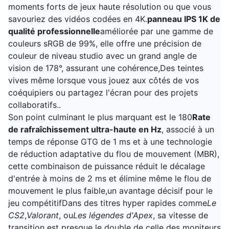
moments forts de jeux haute résolution ou que vous
savouriez des vidéos codées en 4K.
panneau IPS 1K de
qualité professionnelle
améliorée par une gamme de
couleurs sRGB de 99%, elle offre une précision de
couleur de niveau studio avec un grand angle de
vision de 178°, assurant une cohérence,Des teintes
vives même lorsque vous jouez aux côtés de vos
coéquipiers ou partagez l'écran pour des projets
collaboratifs..
Son point culminant le plus marquant est le 180
Rate
de rafraîchissement ultra-haute en Hz
, associé à un
temps de réponse GTG de 1 ms et à une technologie
de réduction adaptative du flou de mouvement (MBR),
cette combinaison de puissance réduit le décalage
d'entrée à moins de 2 ms et élimine même le flou de
mouvement le plus faible,un avantage décisif pour le
jeu compétitifDans des titres hyper rapides comme
Le
CS2
,
Valorant
, ou
Les légendes d'Apex
, sa vitesse de
transition est presque le double de celle des moniteurs