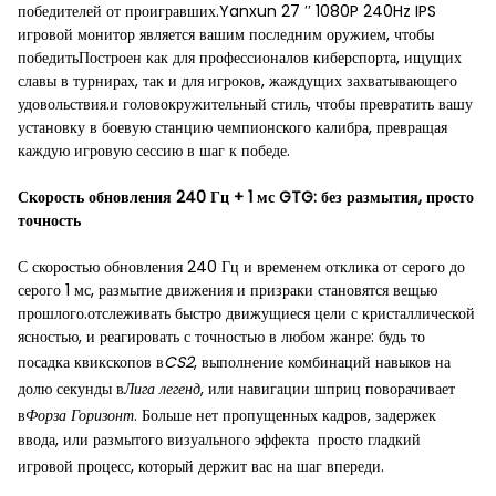
победителей от проигравших.Yanxun 27 ′′ 1080P 240Hz IPS
игровой монитор является вашим последним оружием, чтобы
победитьПостроен как для профессионалов киберспорта, ищущих
славы в турнирах, так и для игроков, жаждущих захватывающего
удовольствия.и головокружительный стиль, чтобы превратить вашу
установку в боевую станцию чемпионского калибра, превращая
каждую игровую сессию в шаг к победе.
Скорость обновления 240 Гц + 1 мс GTG: без размытия, просто
точность
С скоростью обновления 240 Гц и временем отклика от серого до
серого 1 мс, размытие движения и призраки становятся вещью
прошлого.отслеживать быстро движущиеся цели с кристаллической
ясностью, и реагировать с точностью в любом жанре: будь то
посадка квикскопов в
CS2
, выполнение комбинаций навыков на
долю секунды в
Лига легенд
, или навигации шприц поворачивает
в
Форза Горизонт
. Больше нет пропущенных кадров, задержек
ввода, или размытого визуального эффекта  просто гладкий
игровой процесс, который держит вас на шаг впереди.