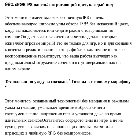
99% sRGB IPS панель: потрясающий цвет, каждый вид
Этот монитор имеет высококачественную IPS панель,
обеспечивающую широкие углы обзора 178° без искажений цвета,
когда вы наклоняетесь или сидите рядом с товарищами по
команде.Он дает реальные оттенки и четкие детали, которые
оживляют игровые миры.И это не только для игр, но и для создания
контента и редактирования фотографий.так как точное цветовое
воспроизведение гарантирует, что ваша работа выглядит как
предполагалосьПогружение сочетается с универсальностью на
одном экране.
Технология по уходу за глазами: " Готовы к игровому марафону
"
Этот монитор, оснащенный технологией без мерцания и режимом
ухода за глазами, уменьшает вредные выбросы синего
света.уменьшение напряжения глаз и усталости даже во время
длительных сеансовОставайтесь сосредоточены на игре, а не на
сухих, усталых глазах, переполняющих ночные матчи или
играющих в любимую RPG без компромиссов.