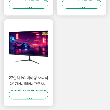
루 라이트
시오
시오
27인치 PC 게이밍 모니터
2K 75Hz 165Hz 고주사율
최고의 가격을 얻으십
기술 울트라 좁은 베젤
시오