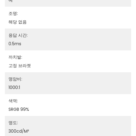
예
조명:
해당 없음
응답 시간:
0.5ms
까치발:
고정 브라켓
명암비:
1000:1
색역:
SRGB 99%
명도:
300cd/m²