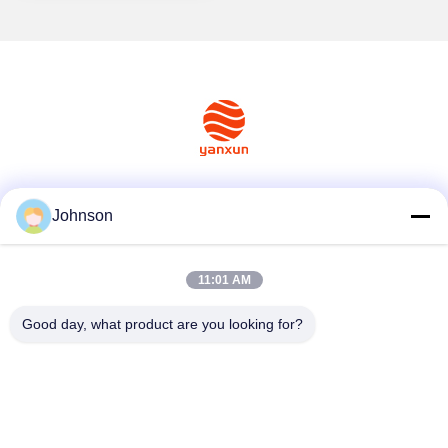
소셜 미디어
Johnson
11:01 AM
빠른 연락
Good day, what product are you looking for?
Tel
+86-400-0939019
이메일
Johnson@yanxundisplay.com