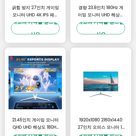
긁힘 방지 27인치 게이밍
경량 23.8인치 180Hz 게
모니터 UHD 4K IPS 패널
이밍 모니터 UHD 해상도
최고의 가격을 얻으십
최고의 가격을 얻으십
180Hz 3840x2160 해상
300cd/M2 밝기 OEM 브
도
랜드
시오
시오
21.45인치 게이밍 모니터
1920x1080 2160x1440
QHD UHD 해상도 180Hz
27인치 오피스 모니터 1k
최고의 가격을 얻으십
최고의 가격을 얻으십
및 생생한 RGB 조명
2k 컴퓨터 모니터 안티 블