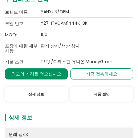
YANXUN/OEM
브랜드 이름:
Y27-F1VGAM1444K-BK
모델 번호:
100
MOQ:
포장에 대한 세부
판지 상자/색상 상자
사항:
T/T,L/C,웨스턴 유니온,MoneyGram
지불 조건:
최고의 가격을 얻으십시오
지금 접촉하세요
상세 정보
제품 설명
상세 정보
원래 장소: