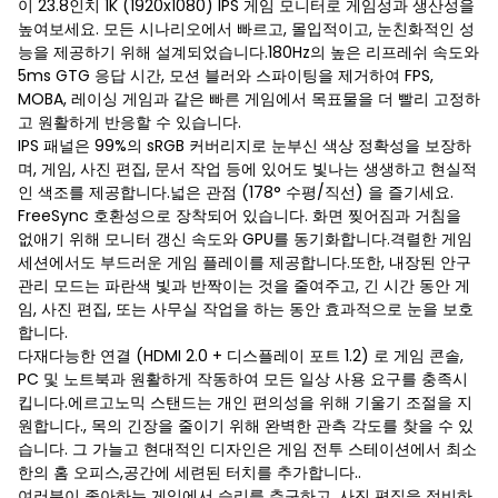
이 23.8인치 1K (1920x1080) IPS 게임 모니터로 게임성과 생산성을
높여보세요. 모든 시나리오에서 빠르고, 몰입적이고, 눈친화적인 성
능을 제공하기 위해 설계되었습니다.180Hz의 높은 리프레쉬 속도와
5ms GTG 응답 시간, 모션 블러와 스파이팅을 제거하여 FPS,
MOBA, 레이싱 게임과 같은 빠른 게임에서 목표물을 더 빨리 고정하
고 원활하게 반응할 수 있습니다.
IPS 패널은 99%의 sRGB 커버리지로 눈부신 색상 정확성을 보장하
며, 게임, 사진 편집, 문서 작업 등에 있어도 빛나는 생생하고 현실적
인 색조를 제공합니다.넓은 관점 (178° 수평/직선) 을 즐기세요.
FreeSync 호환성으로 장착되어 있습니다. 화면 찢어짐과 거침을
없애기 위해 모니터 갱신 속도와 GPU를 동기화합니다.격렬한 게임
세션에서도 부드러운 게임 플레이를 제공합니다.또한, 내장된 안구
관리 모드는 파란색 빛과 반짝이는 것을 줄여주고, 긴 시간 동안 게
임, 사진 편집, 또는 사무실 작업을 하는 동안 효과적으로 눈을 보호
합니다.
다재다능한 연결 (HDMI 2.0 + 디스플레이 포트 1.2) 로 게임 콘솔,
PC 및 노트북과 원활하게 작동하여 모든 일상 사용 요구를 충족시
킵니다.에르고노믹 스탠드는 개인 편의성을 위해 기울기 조절을 지
원합니다., 목의 긴장을 줄이기 위해 완벽한 관측 각도를 찾을 수 있
습니다. 그 가늘고 현대적인 디자인은 게임 전투 스테이션에서 최소
한의 홈 오피스,공간에 세련된 터치를 추가합니다..
여러분이 좋아하는 게임에서 승리를 추구하고, 사진 편집을 정비하