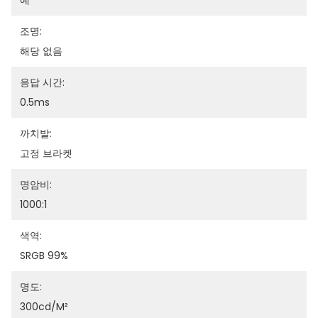
예
조명:
해당 없음
응답 시간:
0.5ms
까치발:
고정 브라켓
명암비:
1000:1
색역:
SRGB 99%
명도:
300cd/m²