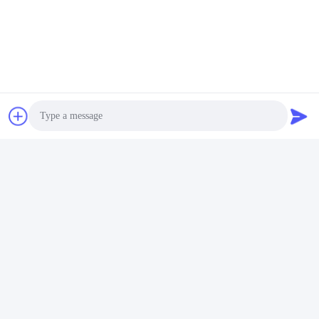
Photo
Video Call
Audio Call