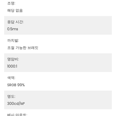
조명:
해당 없음
응답 시간:
0.5ms
까치발:
조절 가능한 브래킷
명암비:
1000:1
색역:
SRGB 99%
명도:
300cd/m²
베사 마운트: