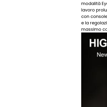
modalità Eye
lavoro prolu
con console 
e la regolaz
massimo co