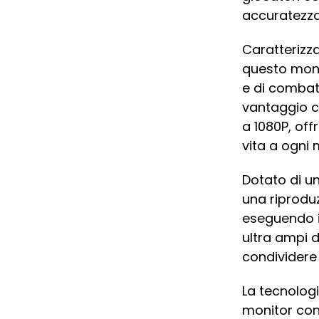
accuratezza 
Caratterizz
questo moni
e di combatt
vantaggio co
a 1080P, off
vita a ogni
Dotato di u
una riproduz
eseguendo il
ultra ampi d
condividere 
La tecnolog
monitor con 