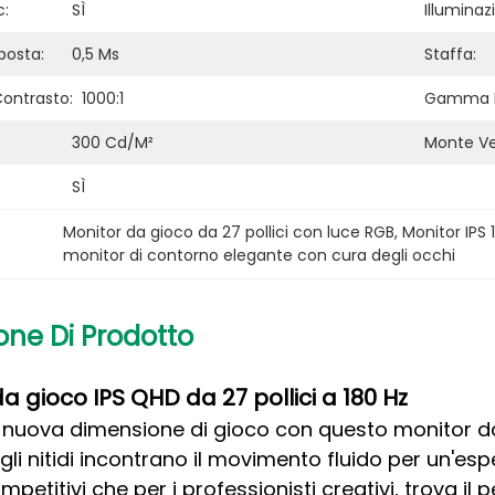
c:
SÌ
Illuminaz
posta:
0,5 Ms
Staffa:
Contrasto:
1000:1
Gamma Di
300 Cd/m²
Monte Ve
SÌ
Monitor da gioco da 27 pollici con luce RGB
, 
Monitor IPS
monitor di contorno elegante con cura degli occhi
one Di Prodotto
da gioco IPS QHD da 27 pollici a 180 Hz
a nuova dimensione di gioco con questo monitor da
gli nitidi incontrano il movimento fluido per un'espe
petitivi che per i professionisti creativi, trova il p