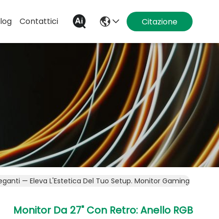
log
Contattici
Citazione
leganti — Eleva L'Estetica Del Tuo Setup. Monitor Gaming IPS 1K
Monitor Da 27" Con Retro: Anello RGB