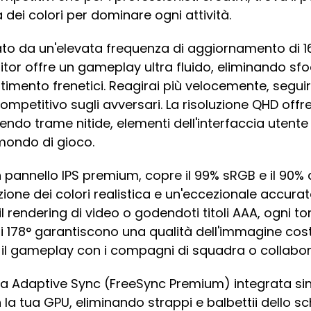
dei colori per dominare ogni attività.
ato da un'elevata frequenza di aggiornamento di 1
tor offre un gameplay ultra fluido, eliminando sfo
imento frenetici. Reagirai più velocemente, seguira
mpetitivo sugli avversari. La risoluzione QHD offre 
rendo trame nitide, elementi dell'interfaccia utent
 mondo di gioco.
n pannello IPS premium, copre il 99% sRGB e il 90%
ione dei colori realistica e un'eccezionale accurat
 rendering di video o godendoti titoli AAA, ogni tona
i 178° garantiscono una qualità dell'immagine cost
il gameplay con i compagni di squadra o collabora
ia Adaptive Sync (FreeSync Premium) integrata si
la tua GPU, eliminando strappi e balbettii dello sc