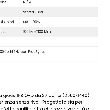
ione:
N / A
Staffa Fissa
 Colori:
SRGB 99%
sa:
100 Mm*100 Mm
 1080p 144Hz con FreeSync
, 
 gioco IPS QHD da 27 pollici (2560x1440),
rienza senza rivali. Progettato sia per i
erfetto equilibrio tra chiarezza, velocità e