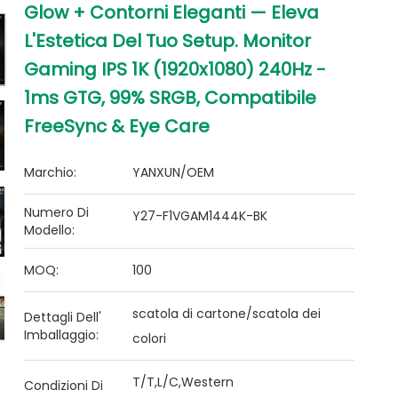
Glow + Contorni Eleganti — Eleva
L'Estetica Del Tuo Setup. Monitor
Gaming IPS 1K (1920x1080) 240Hz -
1ms GTG, 99% SRGB, Compatibile
FreeSync & Eye Care
Marchio:
YANXUN/OEM
Numero Di
Y27-F1VGAM1444K-BK
Modello:
MOQ:
100
scatola di cartone/scatola dei
Dettagli Dell'
Imballaggio:
colori
T/T,L/C,Western
Condizioni Di