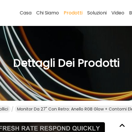
Casa
Chi Siamo
Prodotti
Soluzioni
Video
B
Dettagli Dei Prodotti
llici
Monitor Da 27" Con Retro: Anello RGB Glow + Contorni E