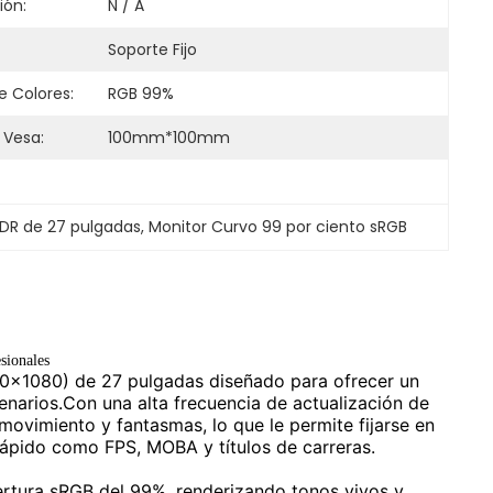
ión:
N / A
Soporte Fijo
 Colores:
RGB 99%
 Vesa:
100mm*100mm
DR de 27 pulgadas
, 
Monitor Curvo 99 por ciento sRGB
sionales
20x1080) de 27 pulgadas diseñado para ofrecer un
enarios.Con una alta frecuencia de actualización de
ovimiento y fantasmas, lo que le permite fijarse en
rápido como FPS, MOBA y títulos de carreras.
ertura sRGB del 99%, renderizando tonos vivos y