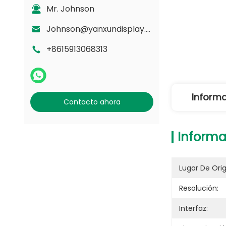
Mr. Johnson
Johnson@yanxundisplay.com
+8615913068313
Informa
Contacto ahora
Informa
Lugar De Ori
Resolución:
Interfaz: