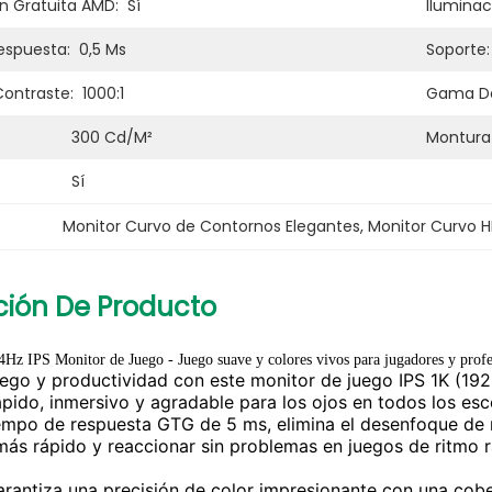
ón Gratuita AMD:
Sí
Iluminac
espuesta:
0,5 Ms
Soporte:
Contraste:
1000:1
Gama De
300 Cd/m²
Montura
Sí
Monitor Curvo de Contornos Elegantes
, 
Monitor Curvo H
ción De Producto
Hz IPS Monitor de Juego - Juego suave y colores vivos para jugadores y profe
ego y productividad con este monitor de juego IPS 1K (19
pido, inmersivo y agradable para los ojos en todos los esc
empo de respuesta GTG de 5 ms, elimina el desenfoque de m
 más rápido y reaccionar sin problemas en juegos de ritmo 
garantiza una precisión de color impresionante con una cob