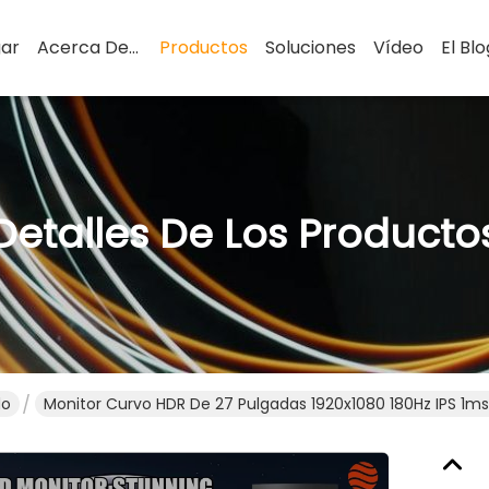
ar
Acerca De Nosotros
Productos
Soluciones
Vídeo
El Blo
Detalles De Los Producto
do
Monitor Curvo HDR De 27 Pulgadas 1920x1080 180Hz IPS 1m