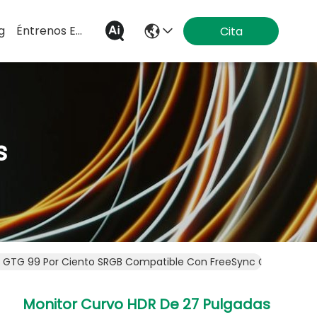
g
Éntrenos En Contacto Con
Cita
s
s GTG 99 Por Ciento SRGB Compatible Con FreeSync Cuidado Ocul
Monitor Curvo HDR De 27 Pulgadas