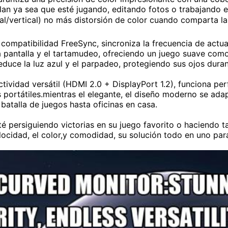
illan ya sea que esté jugando, editando fotos o trabajando
al/vertical) no más distorsión de color cuando comparta l
compatibilidad FreeSync, sincroniza la frecuencia de actua
a pantalla y el tartamudeo, ofreciendo un juego suave como
duce la luz azul y el parpadeo, protegiendo sus ojos duran
tividad versátil (HDMI 2.0 + DisplayPort 1.2), funciona pe
portátiles.mientras el elegante, el diseño moderno se adap
batalla de juegos hasta oficinas en casa.
té persiguiendo victorias en su juego favorito o haciendo 
elocidad, el color,y comodidad, su solución todo en uno pa