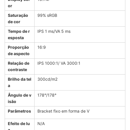
or
Saturação
99% sRGB
de cor
Tempo de r
IPS 1 ms/VA 5 ms
esposta
Proporção
16:9
de aspecto
Relação de
IPS 1000:1/ VA 3000:1
contraste
Brilho da tel
300cd/m2
a
Ângulo de v
178°/178°
isão
Parâmetros
Bracket fixo em forma de V
Efeito de lu
N/A
z