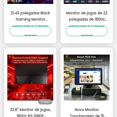
21.45 polegadas Black
Monitor de jogos de 22
Gaming Monitor
polegadas de 180Hz
Obtenha o melhor
Obtenha o melhor
Resolução QHD/UHD
Preto, alta resolução
180Hz Alta taxa de
QHD/UHD, HDMI e
preço
preço
atualização, Monitor
DisplayPort para
de computador com
PC/Console Gaming,
HDMI e DisplayPort
sem flashes
para jogos imersivos,
trabalho de escritório
e entretenimento
multimídia
Vídeo
23.8" Monitor de jogos,
Novo Monitor
180Hz IPS 1080P
Touchscreen de 15