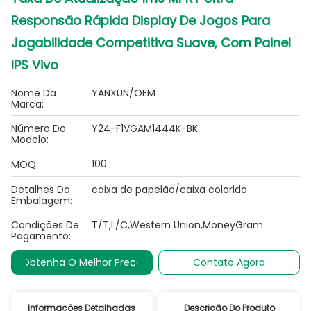
Responsão Rápida Display De Jogos Para
Jogabilidade Competitiva Suave, Com Painel
IPS Vivo
Nome Da
YANXUN/OEM
Marca:
Número Do
Y24-F1VGAM1444K-BK
Modelo:
100
MOQ:
Detalhes Da
caixa de papelão/caixa colorida
Embalagem:
Condições De
T/T,L/C,Western Union,MoneyGram
Pagamento:
Obtenha O Melhor Preço
Contato Agora
Informações Detalhadas
Descrição Do Produto