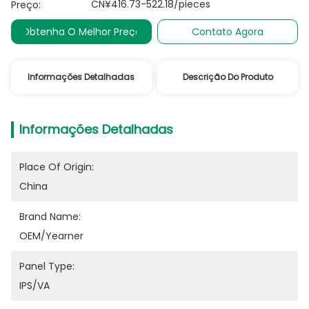
CN¥416.73-522.18/pieces
Preço:
Obtenha O Melhor Preço
Contato Agora
Informações Detalhadas
Descrição Do Produto
Informações Detalhadas
Place Of Origin:
China
Brand Name:
OEM/Yearner
Panel Type:
IPS/VA