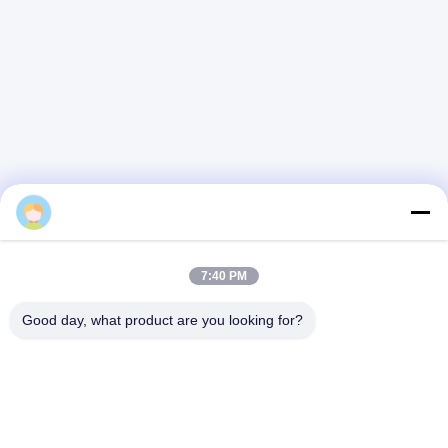
Bezel Less VA Painel
Monitor de PC de
Obtenha o melhor
escritório 24
polegadas 1K FHD 75Hz
preço
100Hz 165Hz taxa de
atualização
Johnson
7:40 PM
Good day, what product are you looking for?
Redes Sociais