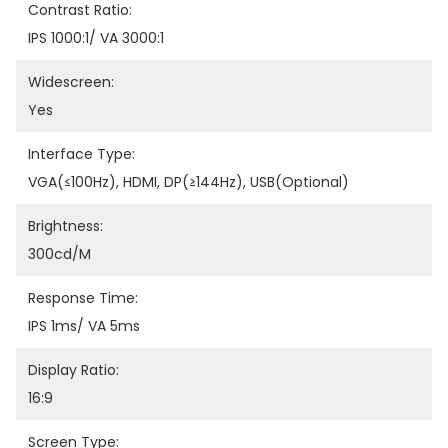
Contrast Ratio:
IPS 1000:1/ VA 3000:1
Widescreen:
Yes
Interface Type:
VGA(≤100Hz), HDMI, DP(≥144Hz), USB(Optional)
Brightness:
300cd/m
Response Time:
IPS 1ms/ VA 5ms
Display Ratio:
16:9
Screen Type: