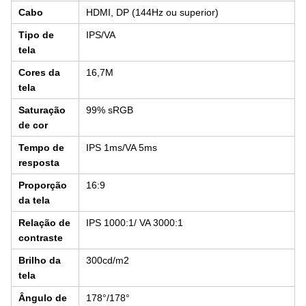
Cabo
HDMI, DP (144Hz ou superior)
Tipo de
IPS/VA
tela
Cores da
16,7M
tela
Saturação
99% sRGB
de cor
Tempo de
IPS 1ms/VA 5ms
resposta
Proporção
16:9
da tela
Relação de
IPS 1000:1/ VA 3000:1
contraste
Brilho da
300cd/m2
tela
Ângulo de
178°/178°