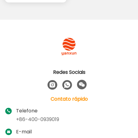
21 polegadas LED sem
Monitor Gamer de 23,8
Bezel 100 * 100 VESA 1K
polegadas, cor preta,
Obtenha o melhor
Obtenha o melhor
FHD Resolução
painel IPS, 180Hz,
75Hz/100Hz/165Hz
iluminação RGB, 99%
preço
preço
Refresh Rate Bezelless
SRGB, monitor para PC
VA Panel Monitor de
PC de escritório