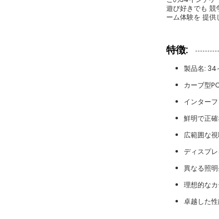
遊び好きでも 競
ーム体験を 提供
特徴:
製品名: 
カーブ型P
インターフェ
鮮明で正確な
広範囲な視
ディスプレイ
異なる照明
理想的なカ
卓越した性