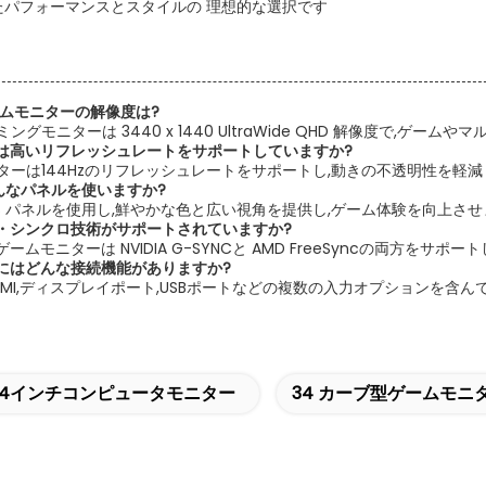
たパフォーマンスとスタイルの 理想的な選択です
ゲームモニターの解像度は?
ーミングモニターは 3440 x 1440 UltraWide QHD 解像度で
ーは高いリフレッシュレートをサポートしていますか?
モニターは144Hzのリフレッシュレートをサポートし,動きの不透明性を
んなパネルを使いますか?
IPS パネルを使用し,鮮やかな色と広い視角を提供し,ゲーム体験を向上させ
ブ・シンクロ技術がサポートされていますか?
ゲームモニターは NVIDIA G-SYNCと AMD FreeSyncの両方をサポート
ーにはどんな接続機能がありますか?
,HDMI,ディスプレイポート,USBポートなどの複数の入力オプションを
34インチコンピュータモニター
34 カーブ型ゲームモニ