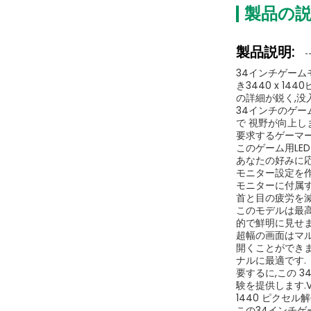
製品の
製品説明:
34インチゲーム
き3440 x 
の詳細が鋭く,没
34インチのゲー
で 視野が向上し
要求するゲーマー
このゲーム用LE
あなたの好みに
モニター設定を作
モニターに付属
首と目の疲労を
このモデルは最高
的で鮮明に見せま
超幅の画面はマ
開くことができ
ナルに最適です.
要するに,この 
験を提供します.V
1440 ピクセ
この34インチゲ