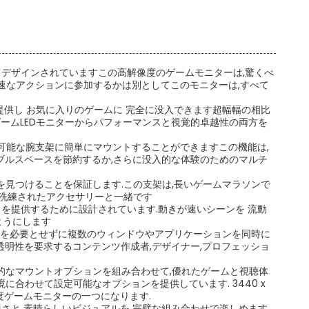
てデザインされていますこの高解像度のゲームモニターは,驚くべ
 急速なアクションに参加するかは別としてこのモニターは,すべて
提供し お気に入りのゲームに 完全に没入できます超幅幅の相比
ゲームLEDモニターからパフォーマンスと視覚的卓越性の両方を
や調整可能な腕支架に簡単にマウントすることができますこの機能は,
ブルスペースを節約するか,さらに没入的な体験のためのマルチ
見つけることを保証します.この支架は,長いゲームマラソンで
の洗練されたアクセサリーと一緒です
イを提供するために設計されています.動きが速いシーンを 流動
ようにします
タを必要とせずに複数のウィンドウやアプリケーションを同時に
明性を要求するコンテンツ作成者,デザイナー,プロフェッショ
汎用的なマウントオプションを組み合わせて,優れたゲームと視聴体
ム環境に合わせて設定可能なオプションを提供しています. 3440 x
度ゲームモニターの一つになります.
適さと 素晴らしいビジュアルを 完璧な組み合わせで楽しめます