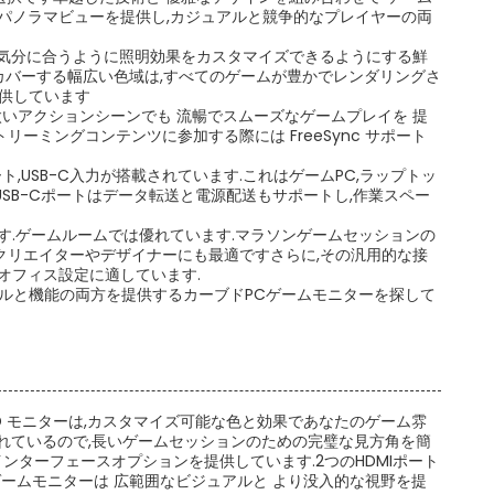
パノラマビューを提供し,カジュアルと競争的なプレイヤーの両
や気分に合うように照明効果をカスタマイズできるようにする鮮
B をカバーする幅広い色域は,すべてのゲームが豊かでレンダリングさ
提供しています
太いアクションシーンでも 流暢でスムーズなゲームプレイを 提
ーミングコンテンツに参加する際には FreeSync サポート
,USB-C入力が搭載されています.これはゲームPC,ラップトッ
USB-Cポートはデータ転送と電源配送もサポートし,作業スペー
す.ゲームルームでは優れています.マラソンゲームセッションの
クリエイターやデザイナーにも最適ですさらに,その汎用的な接
オフィス設定に適しています.
イルと機能の両方を提供するカーブドPCゲームモニターを探して
D モニターは,カスタマイズ可能な色と効果であなたのゲーム雰
されているので,長いゲームセッションのための完璧な見方角を簡
インターフェースオプションを提供しています.2つのHDMIポート
Cゲームモニターは 広範囲なビジュアルと より没入的な視野を提