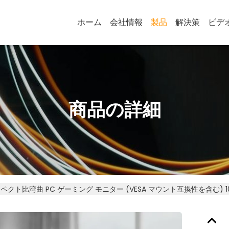
ホーム
会社情報
製品
解決策
ビデ
商品の詳細
アスペクト比湾曲 PC ゲーミング モニター (VESA マウント互換性を含む) 