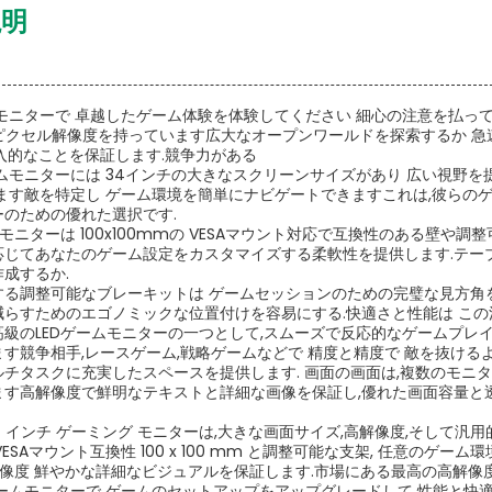
説明
モニターで 卓越したゲーム体験を体験してください 細心の注意を払っ
1440ピクセル解像度を持っています広大なオープンワールドを探索するか
入的なことを保証します.競争力がある
ムモニターには 34インチの大きなスクリーンサイズがあり 広い視野を
ます敵を特定し ゲーム環境を簡単にナビゲートできますこれは,彼らの
のための優れた選択です.
Dモニターは 100x100mmの VESAマウント対応で互換性のある壁
応じてあなたのゲーム設定をカスタマイズする柔軟性を提供します.テー
成するか.
する調整可能なブレーキットは ゲームセッションのための完璧な見方角を
減らすためのエゴノミックな位置付けを容易にする.快適さと性能は こ
級のLEDゲームモニターの一つとして,スムーズで反応的なゲームプレ
す競争相手,レースゲーム,戦略ゲームなどで 精度と精度で 敵を抜ける
ルチタスクに充実したスペースを提供します. 画面の画面は,複数のモニ
ます高解像度で鮮明なテキストと詳細な画像を保証し,優れた画面容量と透
34 インチ ゲーミング モニターは,大きな画面サイズ,高解像度,そして
ESAマウント互換性 100 x 100 mm と調整可能な支架, 任意のゲー
ル解像度 鮮やかな詳細なビジュアルを保証します.市場にある最高の高解像
ームモニターで ゲームのセットアップをアップグレードして 性能と快