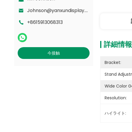
Johnson@yanxundisplay.com
+8615913068313
詳細情報
今接触
Bracket:
Stand Adjust
Wide Color 
Resolution:
ハイライト: