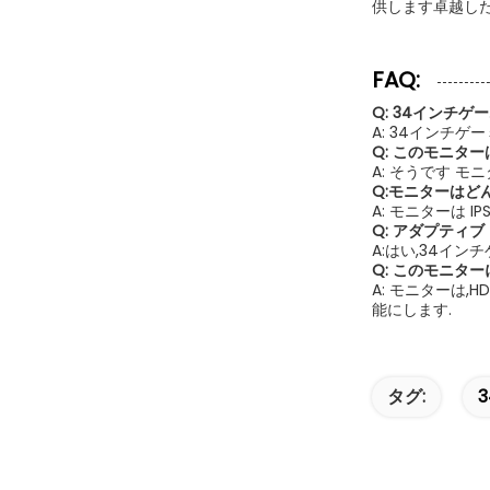
供します卓越し
FAQ:
Q: 34インチ
A: 34インチゲ
Q: このモニタ
A: そうです 
Q:モニターはど
A: モニターは 
Q: アダプティ
A:はい,34インチ
Q: このモニタ
A: モニターは
能にします.
タグ: