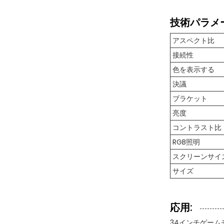
技術パラメー
アスペクト比
接続性
色を表示する
決議
ブラケット
亮度
コントラスト比
RGB照明
スクリーンサイ
サイズ
応用:
34インチゲーム