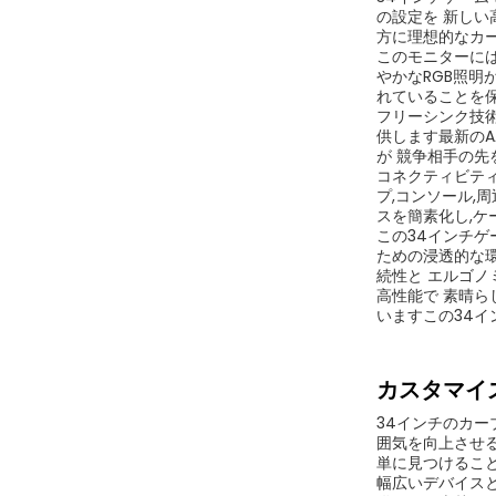
の設定を 新し
方に理想的なカー
このモニターに
やかなRGB照明
れていることを
フリーシンク技術
供します最新のA
が 競争相手の先
コネクティビティ
プ,コンソール,
スを簡素化し,ケ
この34インチゲ
ための浸透的な
続性と エルゴノ
高性能で 素晴
いますこの34イ
カスタマイズ
34インチのカー
囲気を向上させる
単に見つけること
幅広いデバイスと