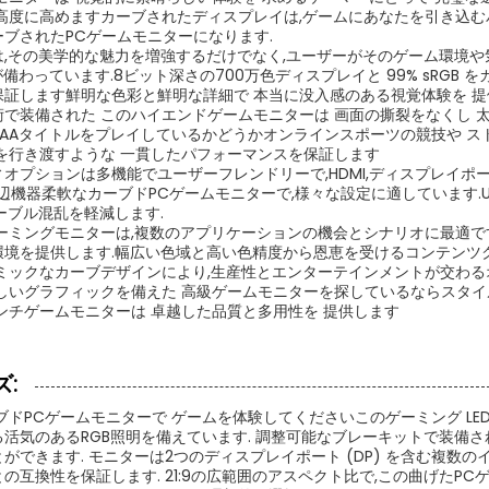
い高度に高めますカーブされたディスプレイは,ゲームにあなたを引き込む
ブされたPCゲームモニターになります.
は,その美学的な魅力を増強するだけでなく,ユーザーがそのゲーム環境
が備わっています.8ビット深さの700万色ディスプレイと 99% sRG
保証します鮮明な色彩と鮮明な詳細で 本当に没入感のある視覚体験を 
で装備された このハイエンドゲームモニターは 画面の撕裂をなくし 
AAタイトルをプレイしているかどうかオンラインスポーツの競技や ストリ
を行き渡すような 一貫したパフォーマンスを保証します
オプションは多機能でユーザーフレンドリーで,HDMI,ディスプレイポート
周辺機器柔軟なカーブドPCゲームモニターで,様々な設定に適しています.
ーブル混乱を軽減します.
ーミングモニターは,複数のアプリケーションの機会とシナリオに最適で
環境を提供します.幅広い色域と高い色精度から恩恵を受けるコンテンツ
ミックなカーブデザインにより,生産性とエンターテインメントが交わる
らしいグラフィックを備えた 高級ゲームモニターを探しているならスタ
ンチゲームモニターは 卓越した品質と多用性を 提供します
:
ブドPCゲームモニターで ゲームを体験してくださいこのゲーミング LE
活気のあるRGB照明を備えています. 調整可能なブレーキットで装備
ができます. モニターは2つのディスプレイポート (DP) を含む複数の
の互換性を保証します. 21:9の広範囲のアスペクト比で,この曲げたP