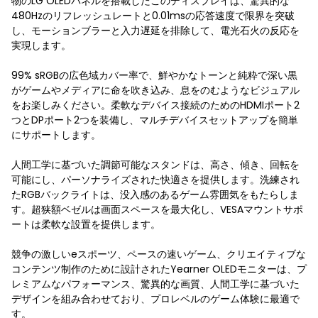
物のLG OLEDパネルを搭載したこのディスプレイは、驚異的な
480Hzのリフレッシュレートと0.01msの応答速度で限界を突破
し、モーションブラーと入力遅延を排除して、電光石火の反応を
実現します。
99% sRGBの広色域カバー率で、鮮やかなトーンと純粋で深い黒
がゲームやメディアに命を吹き込み、息をのむようなビジュアル
をお楽しみください。柔軟なデバイス接続のためのHDMIポート2
つとDPポート2つを装備し、マルチデバイスセットアップを簡単
にサポートします。
人間工学に基づいた調節可能なスタンドは、高さ、傾き、回転を
可能にし、パーソナライズされた快適さを提供します。洗練され
たRGBバックライトは、没入感のあるゲーム雰囲気をもたらしま
す。超狭額ベゼルは画面スペースを最大化し、VESAマウントサポ
ートは柔軟な設置を提供します。
競争の激しいeスポーツ、ペースの速いゲーム、クリエイティブな
コンテンツ制作のために設計されたYearner OLEDモニターは、プ
レミアムなパフォーマンス、驚異的な画質、人間工学に基づいた
デザインを組み合わせており、プロレベルのゲーム体験に最適で
す。