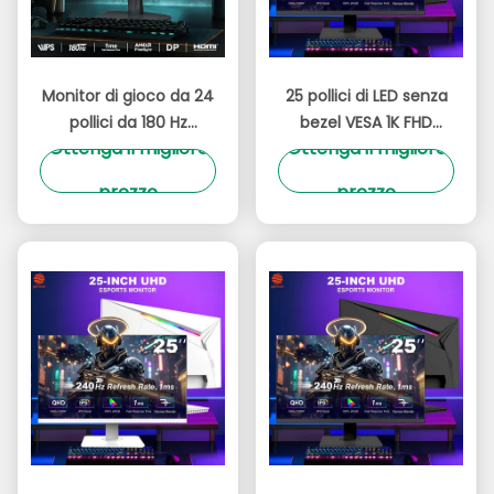
Monitor di gioco da 24
25 pollici di LED senza
pollici da 180 Hz
bezel VESA 1K FHD
Ottenga il migliore
Ottenga il migliore
Illuminazione RGB 99%
Risoluzione
SRGB Monitor PC a
75Hz/100Hz/165Hz
prezzo
prezzo
colori neri
Tasso di
aggiornamento senza
bezel VA Panel Office
PC Monitor