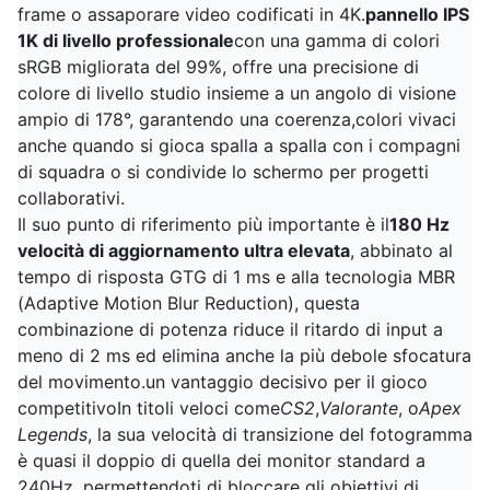
frame o assaporare video codificati in 4K.
pannello IPS
1K di livello professionale
con una gamma di colori
sRGB migliorata del 99%, offre una precisione di
colore di livello studio insieme a un angolo di visione
ampio di 178°, garantendo una coerenza,colori vivaci
anche quando si gioca spalla a spalla con i compagni
di squadra o si condivide lo schermo per progetti
collaborativi.
Il suo punto di riferimento più importante è il
180 Hz
velocità di aggiornamento ultra elevata
, abbinato al
tempo di risposta GTG di 1 ms e alla tecnologia MBR
(Adaptive Motion Blur Reduction), questa
combinazione di potenza riduce il ritardo di input a
meno di 2 ms ed elimina anche la più debole sfocatura
del movimento.un vantaggio decisivo per il gioco
competitivoIn titoli veloci come
CS2
,
Valorante
, o
Apex
Legends
, la sua velocità di transizione del fotogramma
è quasi il doppio di quella dei monitor standard a
240Hz, permettendoti di bloccare gli obiettivi di