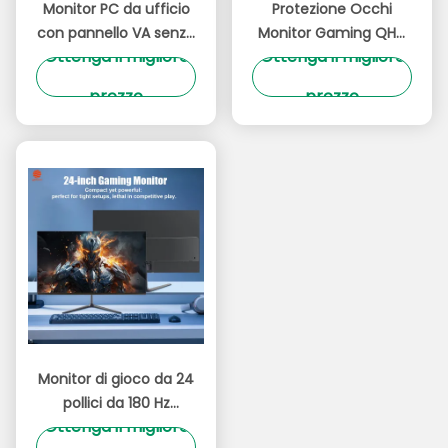
Monitor PC da ufficio
Protezione Occhi
con pannello VA senza
Monitor Gaming QHD
Ottenga il migliore
Ottenga il migliore
bordi da 25 pollici LED,
o UHD 25 Pollici 240Hz
senza cornice, 100*100
Nero Design
prezzo
prezzo
VESA, risoluzione 1K
Salvaspazio
FHD, frequenza di
aggiornamento
75Hz/100Hz/165Hz
Monitor di gioco da 24
pollici da 180 Hz
Ottenga il migliore
Illuminazione RGB 99%