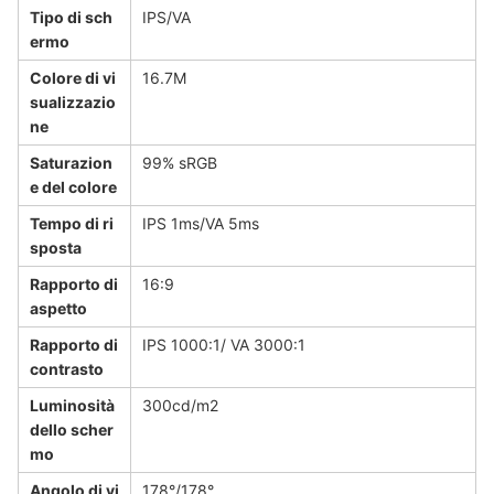
Tipo di sch
IPS/VA
ermo
Colore di vi
16.7M
sualizzazio
ne
Saturazion
99% sRGB
e del colore
Tempo di ri
IPS 1ms/VA 5ms
sposta
Rapporto di
16:9
aspetto
Rapporto di
IPS 1000:1/ VA 3000:1
contrasto
Luminosità
300cd/m2
dello scher
mo
Angolo di vi
178°/178°