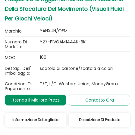
Della Sfocatura Del Movimento (visuali Fluidi
Per Giochi Veloci)
YANXUN/OEM
Marchio:
Numero Di
Y27-F1VGAM1444K-BK
Modello:
100
MOQ:
Dettagli Dell'
scatola di cartone/scatola a colori
Imballaggio:
Condizioni Di
T/T, L/C, Western Union, MoneyGram
Pagamento:
Ottenga Il Migliore Prezzo
Contatto Ora
Informazione Dettagliata
Descrizione Di Prodotto