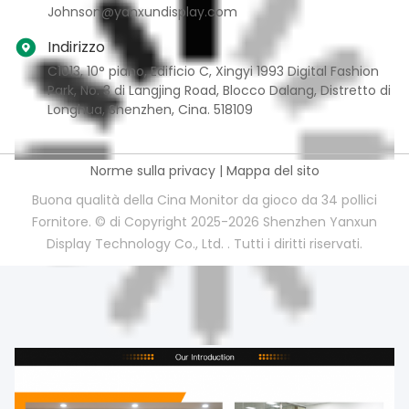
Johnson@yanxundisplay.com
Indirizzo
C1013, 10° piano, Edificio C, Xingyi 1993 Digital Fashion
Park, No. 3 di Langjing Road, Blocco Dalang, Distretto di
Longhua, Shenzhen, Cina. 518109
Norme sulla privacy
|
Mappa del sito
Buona qualità della Cina Monitor da gioco da 34 pollici
Fornitore. © di Copyright 2025-2026 Shenzhen Yanxun
Display Technology Co., Ltd. . Tutti i diritti riservati.