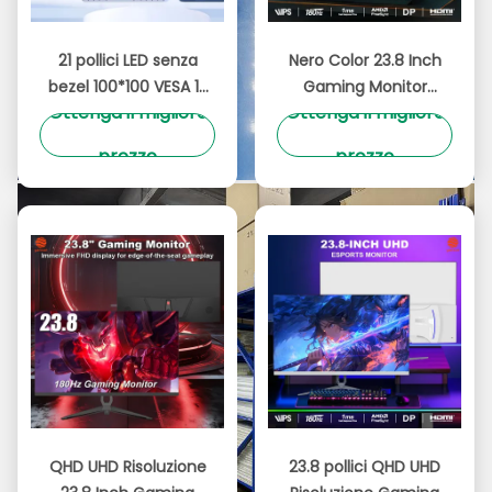
21 pollici LED senza
Nero Color 23.8 Inch
bezel 100*100 VESA 1K
Gaming Monitor
Ottenga il migliore
Ottenga il migliore
FHD Risoluzione
Pannello IPS 180Hz
75Hz/100Hz/165Hz
Illuminazione RGB 99%
prezzo
prezzo
Tasso di
SRGB Monitor PC
aggiornamento
Panello VA senza bezel
Monitor per PC per
ufficio
QHD UHD Risoluzione
23.8 pollici QHD UHD