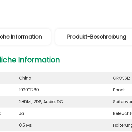
iche Information
Produkt-Beschreibung
liche Information
China
GRÖSSE:
1920*1280
Panel:
2HDMI, 2DP, Audio, DC
Seitenver
c:
Ja
Beleucht
:
0,5 Ms
Halterung