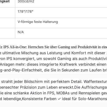
igkeit
300cd/m2
178°/178°
V-förmige feste Halterung
N/A
z IPS All-in-One: Herrschen Sie über Gaming und Produktivität in ei
e ultimative Mischung aus Leistung und Komfort mit dieser 
t von IPS konvergiert, um sowohl Gaming als auch Produktiv
 Anlagen mehr: dieses integrierte Kraftwerk verbindet eine
ug-and-Play-Einfachheit, die Sie in Sekunden zum Laufen br
er strahlt jeder Bildschirm mit perfektem Detail. Waffent
bensechter Präzision zum Leben erweckt.Die Auffrischung
 die eine schlanke Aktion in FPS, MOBAs und Rennspielen ge
nd lebendige,Konsistente Farben ✓ ideal für Solo-Marathon