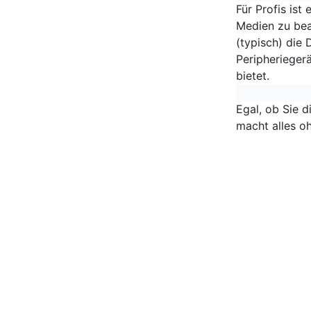
Für Profis ist
Medien zu bea
(typisch) die
Peripheriegerä
bietet.
Egal, ob Sie d
macht alles oh