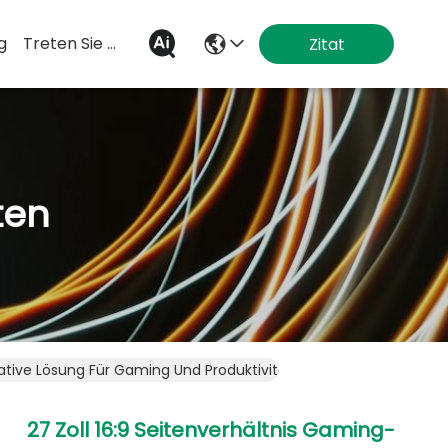
g
Treten Sie Mit Uns In Verbindung
Zitat
ten
mative Lösung Für Gaming Und Produktivität In Einem Schlanken 
27 Zoll 16:9 Seitenverhältnis Gaming-