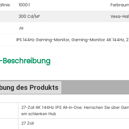
ltnis:
1000:1
Farbraum
300 Cd/m²
Vesa-Hal
Ja
IPS 144Hz Gaming-Monitor
, 
Gaming-Monitor 4K 144Hz
, 
2
-Beschreibung
bung des Produkts
27-Zoll 4K 144Hz IPS All-in-One: Herrschen Sie über Gami
em schlanken Hub
27 Zoll